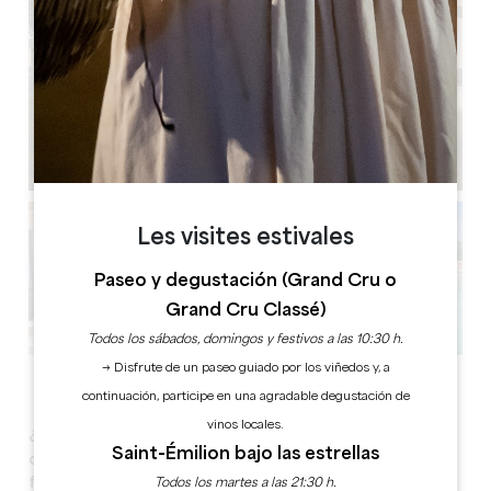
Les visites estivales
Paseo y degustación (Grand Cru o
Grand Cru Classé)
Todos los sábados, domingos y festivos a las 10:30 h.
→ Disfrute de un paseo guiado por los viñedos y, a
Ver todas las fotos
continuación, participe en una agradable degustación de
vinos locales.
¿Planea un evento de negocios? Haga la elección
Saint-Émilion bajo las estrellas
correcta y elija una dirección en el corazón de una
finca vinícola confidencial.
Todos los martes a las 21:30 h.