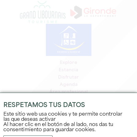
Explore
Estancia
Disfrutar
Agenda
Área profesional
Espacio miembros
RESPETAMOS TUS DATOS
Espacio prensa
Este sitio web usa cookies y te permite controlar
Empleo y prácticas
las que deseas activar
Información jurídica
Al hacer clic en el botón de al lado, nos das tu
Política de confidencialidad
consentimiento para guardar cookies.