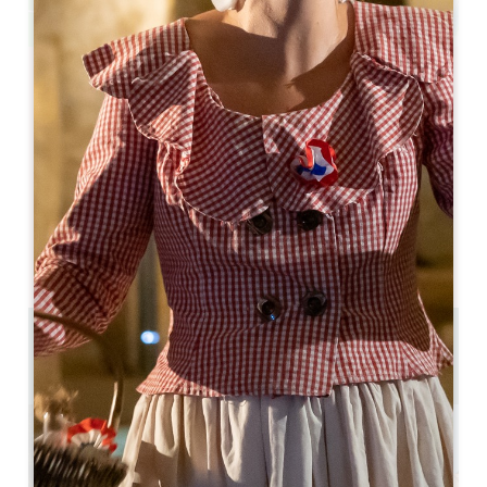
Leaflet
Gastronomie et bien-être
Arveyres
33500 Arveyres
05 57 55 28 20
Pónganse en contacto con nosotros
Capacidad de la sala en forma de U : 32
Capacidad del teatro : 60
17.3 km
Copiar código GPS