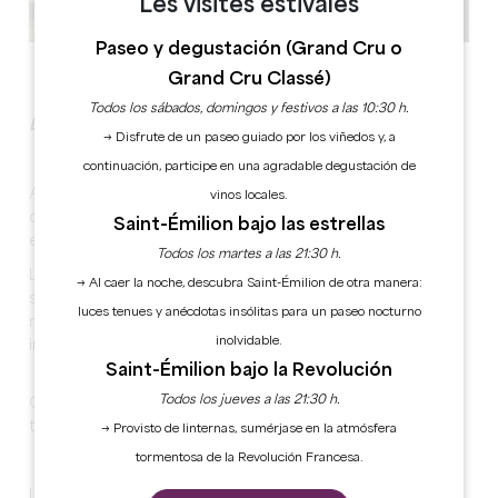
Les visites estivales
Paseo y degustación (Grand Cru o
Ver todas las fotos
Grand Cru Classé)
Todos los sábados, domingos y festivos a las 10:30 h.
En la intimidad de los Grands Crus de Saint-Emilion
→ Disfrute de un paseo guiado por los viñedos y, a
continuación, participe en una agradable degustación de
A menos de 10 minutos de Saint-Emilion, descubra este
vinos locales.
château familiar en un marco auténtico donde el vino
Saint-Émilion bajo las estrellas
es una tradición familiar desde hace más de 75 años.
Todos los martes a las 21:30 h.
La sala de reuniones, recientemente renovada, está
→ Al caer la noche, descubra Saint-Émilion de otra manera:
situada en el corazón de la finca. Disfrute de la luz
luces tenues y anécdotas insólitas para un paseo nocturno
natural y del equipamiento profesional, con una vista
inolvidable.
impresionante sobre los viñedos.
Saint-Émilion bajo la Revolución
Todos los jueves a las 21:30 h.
Capacidad de la sala de seminarios: 50 personas en un
teatro y 25 personas en forma de U
→ Provisto de linternas, sumérjase en la atmósfera
tormentosa de la Revolución Francesa.
La visita a las bodegas está incluida en todos los