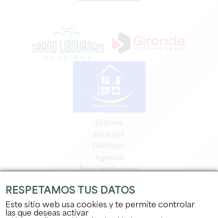
Explore
Estancia
Disfrutar
Agenda
Área profesional
Espacio miembros
RESPETAMOS TUS DATOS
Espacio prensa
Este sitio web usa cookies y te permite controlar
Empleo y prácticas
las que deseas activar
Información jurídica