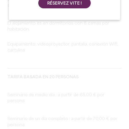
RÉSERVEZ VITE !
servicios.
El alojamiento es en dormitorios con 8 camas por
habitación.
Equipamiento: videoproyector, pantalla, conexión Wifi,
cartulina
TARIFA BASADA EN 20 PERSONAS
Seminario de medio día : a partir de 65,00 € por
persona
Seminario de un día completo : a partir de 70,00 € por
persona