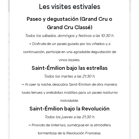
Les visites estivales
Ver todas las fotos
Paseo y degustación (Grand Cru o
Grand Cru Classé)
Disfrute de la riqueza de los 400 años de historia del
Todos los sábados, domingos y festivos a las 10:30 h.
castillo
→ Disfrute de un paseo guiado por los viñedos y, a
continuación, participe en una agradable degustación de
vinos locales.
Situada a las puertas de Saint-Émilion, esta bodega,
propiedad de la familia desde hace cuatro siglos, se alza
Saint-Émilion bajo las estrellas
sobre una colina de piedra caliza. Cuenta con
Todos los martes a las 21:30 h.
numerosas ventajas: un marco excepcional para sus
→ Al caer la noche, descubra Saint-Émilion de otra manera:
reuniones y una magnífica sala para un momento de
luces tenues y anécdotas insólitas para un paseo nocturno
convivencia. Esta actividad se desarrolla en un entorno
familiar, dinámico, tradicional y acogedor.
inolvidable.
Saint-Émilion bajo la Revolución
1 sala de seminarios, la misma sala para el catering
Todos los jueves a las 21:30 h.
→ Provisto de linternas, sumérjase en la atmósfera
tormentosa de la Revolución Francesa.