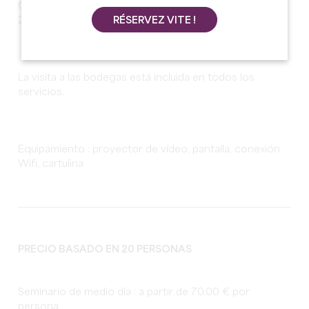
Capacidad para seminarios: 30 personas en un teatro y
25 personas en forma de U
RÉSERVEZ VITE !
La visita a las bodegas está incluida en todos los
servicios.
Equipamiento : proyector de vídeo, pantalla, conexión
Wifi, cartulina
PRECIO BASADO EN 20 PERSONAS
Seminario de medio día : a partir de 70,00 € por
persona