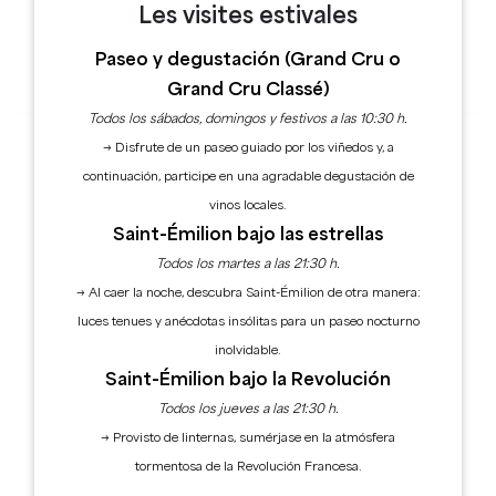
Les visites estivales
Paseo y degustación (Grand Cru o
Conexión
Grand Cru Classé)
Todos los sábados, domingos y festivos a las 10:30 h.
¿Ha olvidado su contraseña?
→ Disfrute de un paseo guiado por los viñedos y, a
continuación, participe en una agradable degustación de
vinos locales.
Saint-Émilion bajo las estrellas
Todos los martes a las 21:30 h.
→ Al caer la noche, descubra Saint-Émilion de otra manera:
luces tenues y anécdotas insólitas para un paseo nocturno
SUSCRÍBASE A NUESTRO BOLETÍN
inolvidable.
FOLLETOS
Saint-Émilion bajo la Revolución
Todos los jueves a las 21:30 h.
Oficina de Turismo de Grand Saint-Emilionnais
→ Provisto de linternas, sumérjase en la atmósfera
Le Doyenné - Place des Créneaux
tormentosa de la Revolución Francesa.
33330 SAINT-EMILION