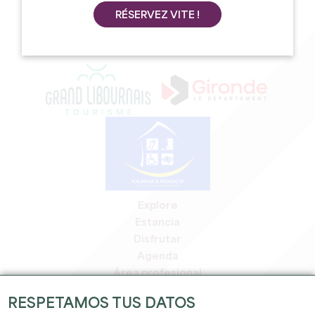
RÉSERVEZ VITE !
CONTACTO
Explore
Estancia
Disfrutar
Agenda
Área profesional
Espacio miembros
RESPETAMOS TUS DATOS
Espacio prensa