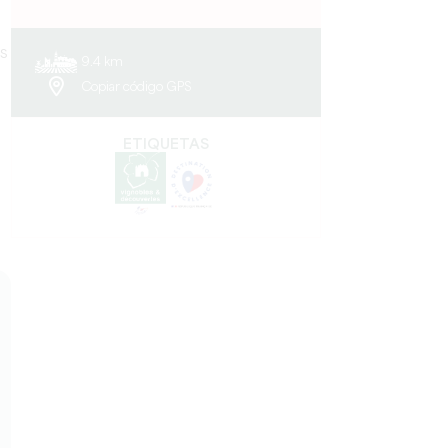
s
9.4 km
Copiar código GPS
ETIQUETAS