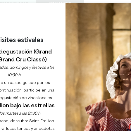
SITAS PRIVADAS
SEMINARIOS
0
Cesta
Météo
Mi sel
IDIOMA
DISFRUTAR
AGENDA
ESTE VERANO
ES
BODEGAS A VISITAR
JOYAS LOCALES
22 RAZONES PARA VENIR
¿LLUEVE EN SAINT-ÉMILION?
isites estivales
PRESTIGE DRIVE
degustación (Grand
Grand Cru Classé)
LIBOURNE
dos, domingos y festivos a las
10:30 h.
Inicio
Taxi
Prestige Drive
de un paseo guiado por los
continuación, participe en una
Descripción
Idiomas
Formas de pago
Servicios
gustación de vinos locales.
ion bajo las estrellas
os martes a las 21:30 h.
noche, descubra Saint-Émilion
ra: luces tenues y anécdotas