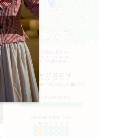
Leaflet
Prestige Drive
12 allee des mesanges
33500 Libourne
06 65 28 19 14
06 65 28 19 14
prestigedrive33@gmail.com
MES DE APERTURA
E
F
M
A
M
J
J
A
S
O
N
D
DÍAS DE APERTURA
L
M
M
J
V
S
D
AM
AM
AM
AM
AM
AM
AM
PM
PM
PM
PM
PM
PM
PM
e