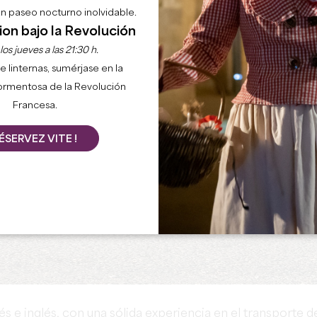
 un paseo nocturno inolvidable.
ion bajo la Revolución
os jueves a las 21:30 h.
e linternas, sumérjase en la
ormentosa de la Revolución
Francesa.
ÉSERVEZ VITE !
cés e inglés, con una sólida experiencia en el transporte d