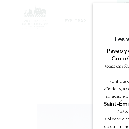
VI
EXPLORAR
PERMANECER
LOS INEVITABLES
DESARROLLO SOSTENIBLE
LA VISITA DE LA IGLESIA MONOLÍTICA
Les v
Paseo y 
Cru o 
Todos los sába
→ Disfrute 
viñedos y, a 
agradable de
Saint-Émil
Todos l
→ Al caer la 
de otra mane