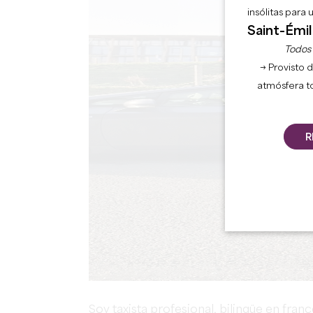
insólitas para
Saint-Émil
Todos l
→ Provisto d
atmósfera t
R
Soy taxista profesional, bilingüe en fran