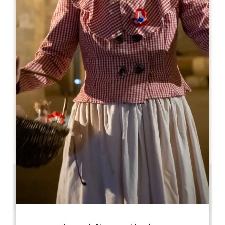
Leaflet
Magistair Taxi
8 Route de Mauperey
33350 SAINT MAGNE DE CASTILLON
06 08 45 48 74
contact@magistair.com
MES DE APERTURA
E
F
M
A
M
J
J
A
S
O
N
D
DÍAS DE APERTURA
L
M
M
J
V
S
D
AM
AM
AM
AM
AM
AM
AM
PM
PM
PM
PM
PM
PM
PM
8.9 km
Copiar código GPS