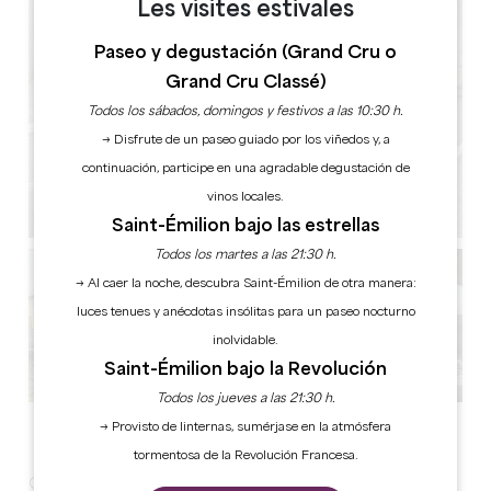
Les visites estivales
Paseo y degustación (Grand Cru o
Grand Cru Classé)
Todos los sábados, domingos y festivos a las 10:30 h.
→ Disfrute de un paseo guiado por los viñedos y, a
continuación, participe en una agradable degustación de
vinos locales.
Saint-Émilion bajo las estrellas
Todos los martes a las 21:30 h.
→ Al caer la noche, descubra Saint-Émilion de otra manera:
luces tenues y anécdotas insólitas para un paseo nocturno
inolvidable.
Saint-Émilion bajo la Revolución
Todos los jueves a las 21:30 h.
Ver todas las fotos
→ Provisto de linternas, sumérjase en la atmósfera
tormentosa de la Revolución Francesa.
Con sede en Saint Magne de Castillon, a pocos pasos