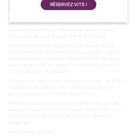
de Saint Emilion, le ofrecemos un servicio de
RÉSERVEZ VITE !
transporte 7 días a la semana, 24 horas al día, para
cualquier distancia, fiable, puntual, flexible y reactivo,
desde traslados hasta puesta a disposición, para todos
sus desplazamientos profesionales o personales,
turísticos y de ocio, ¡MAGISTAIR le acompaña!
Dando prioridad a la seguridad y al respeto por el
medio ambiente de nuestra hermosa región, viajará
cómodamente a bordo de un icono 100 % eléctrico,
con acabados de alta gama: Ford Mustang Mach‑E *
(SUV 4 pasajeros + equipaje).
Estamos a su disposición de lunes a viernes, de 8:00 a
18:00, para estudiar juntos todos sus proyectos
personalizados y solicitudes específicas.
Reservas y puesta a disposición disponibles por días,
medias jornadas o noches, también para todos sus
eventos: jornadas de puertas abiertas, seminarios,
bodas, etc.
Presupuesto gratuito