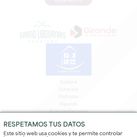
CONTACTO
Explore
Estancia
Disfrutar
Agenda
Área profesional
Espacio miembros
RESPETAMOS TUS DATOS
Espacio prensa
Este sitio web usa cookies y te permite controlar
Empleo y prácticas