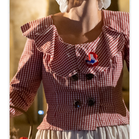
Leaflet
En
190€
/noche
Chambres d'hôtes du Château Grand
Corbin
2194 Route des Cabanes
33330 SAINT-ÉMILION
RESERVE
+33 5 57 24 70 62
+33 7 87 35 97 95
chateau@grandcorbin.com
MES DE APERTURA
E
F
M
A
M
J
J
A
S
O
N
D