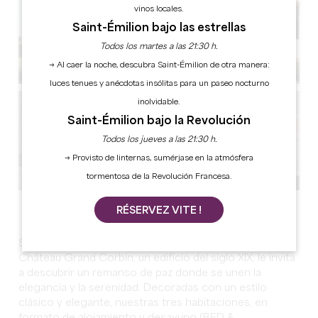
vinos locales.
Saint-Émilion bajo las estrellas
Todos los martes a las 21:30 h.
→ Al caer la noche, descubra Saint-Émilion de otra manera:
luces tenues y anécdotas insólitas para un paseo nocturno
inolvidable.
Saint-Émilion bajo la Revolución
Todos los jueves a las 21:30 h.
→ Provisto de linternas, sumérjase en la atmósfera
tormentosa de la Revolución Francesa.
Ver todas las fotos
RÉSERVEZ VITE !
Situado en el corazón de un entorno encantador, el
Château Grand Corbin, un edificio del siglo XIX, le invita
a descubrir un remanso de paz donde se unen la
elegancia y la serenidad. Decoradas con un estilo
clásico y elegante, nuestras tres habitaciones, en
formato de alojamiento y desayuno (BED &