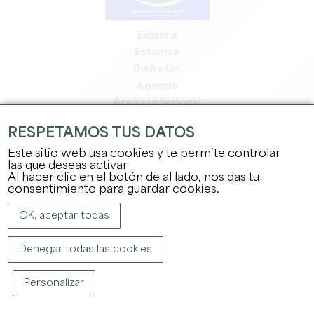
Explore
Estancia
Disfrutar
Agenda
Área profesional
Espacio miembros
RESPETAMOS TUS DATOS
Espacio prensa
Este sitio web usa cookies y te permite controlar
Empleo y prácticas
las que deseas activar
Información jurídica
Al hacer clic en el botón de al lado, nos das tu
Política de confidencialidad
consentimiento para guardar cookies.
OK, aceptar todas
Denegar todas las cookies
Personalizar
COPYRIGHT ©
2026
OFFICE DE TOURISME DU GRAND SAINT-ÉMILIONNAIS