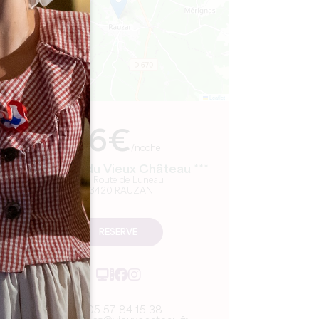
Leaflet
En
16€
/noche
Camping du Vieux Château ***
579 Route de Luneau
33420 RAUZAN
RESERVE
05 57 84 15 38