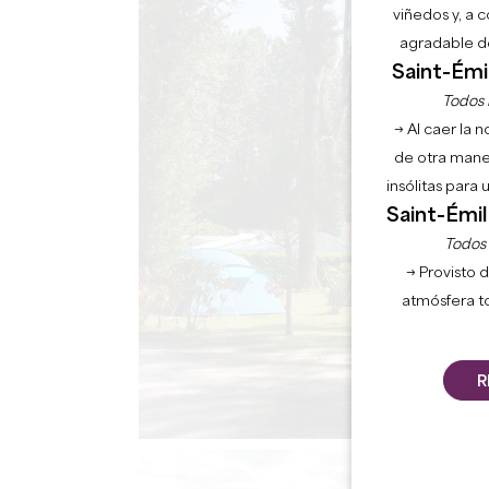
viñedos y, a 
agradable de
Saint-Émil
Todos l
→ Al caer la 
de otra mane
insólitas para
Saint-Émil
Todos l
→ Provisto d
atmósfera t
R