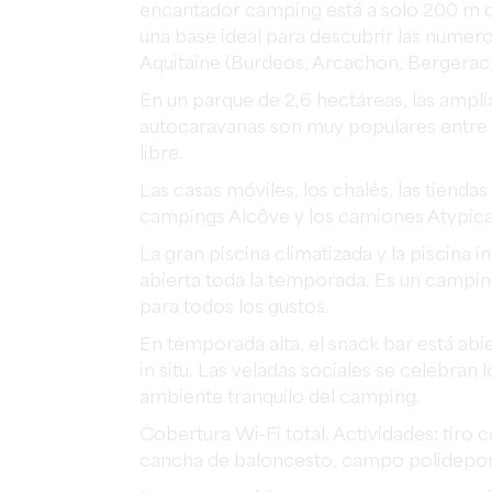
encantador
camping
está
a
solo
200
m
una base ideal para descubrir las numero
Aquitaine (Burdeos, Arcachon, Bergerac, l
En un parque de 2,6 hectáreas, las ampl
autocaravanas son muy populares entre lo
libre.
Las casas móviles, los chalés, las tiend
campings Alcôve y los camiones Atypical
La
gran
piscina
climatizada
y
la
piscina
in
abierta
toda
la
temporada
.
Es un camping
para todos los gustos.
En
temporada
alta
,
el
snack
bar
está
abi
in
situ
.
Las veladas sociales se celebran l
ambiente tranquilo del camping.
Cobertura Wi-Fi total.
Actividades
:
tiro
c
cancha
de
baloncesto
,
campo
polidepor