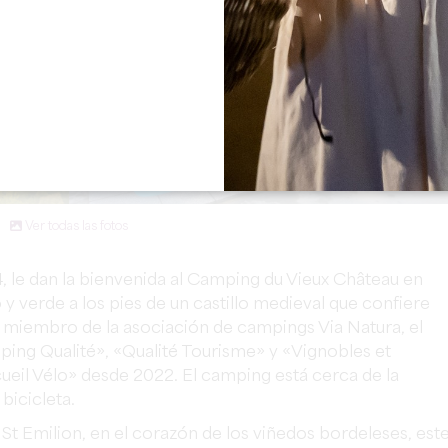
Ver todas las fotos
, le dan la bienvenida al Camping du Vieux Château en
y verde a los pies de un castillo medieval que confiere
miembro de la asociación de campings Via Natura, el
ing Qualité», «Qualité Tourisme» y «Vignobles et
cueil Vélo» desde 2022.
El camping está cerca de la
bicicleta.
St
Emilion
,
en
el
corazón
de
los
viñedos
bordeleses
,
est