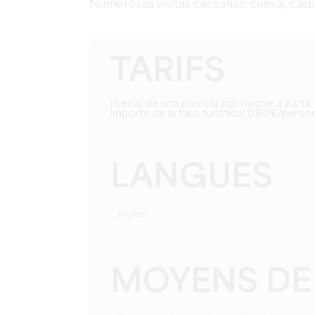
Numerosas
visitas
cercanas
:
cueva
,
casti
TARIFS
Precio de una parcela por noche a parti
Importe de la tasa turística: 0.80€/pers
LANGUES
Ingles
MOYENS DE