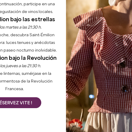
continuación, participe en una
gustación de vinos locales.
ion bajo las estrellas
os martes a las 21:30 h.
noche, descubra Saint-Émilion
ra: luces tenues y anécdotas
 un paseo nocturno inolvidable.
ion bajo la Revolución
os jueves a las 21:30 h.
e linternas, sumérjase en la
ormentosa de la Revolución
Francesa.
ÉSERVEZ VITE !