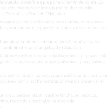
del
pueblo
,
accesible
a
pie
por
el
Chemin
de
Ronde
.
Es
sas actividades que ofrece la región de Nouvelle-
a Dordoña, la Duna del Pilat, etc.).
ias parcelas semisombreadas para tiendas, caravanas y
s veraneantes, que pueden relajarse y disfrutar del aire
as bungalow, las tiendas encaramadas Campétoiles, los
 también ofrecen tranquilidad y relajación.
fantil
son
perfectas
para
todas
las
edades
,
y
la
sauna
está
 familiar por excelencia, con actividades y excursiones
erto
por
las
tardes
,
para
que
pueda
disfrutar
de
una
comi
os jueves por la noche hasta las 21:00 para preservar el
on
arco
,
parque
infantil
,
castillo
hinchable
,
petanca
,
tivo
,
mercado
artesanal
en
temporada
.