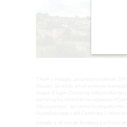
Thom y Pélagie, propietarios desde 2014
Rauzan, Gironda, en un entorno tranquilo 
magia al lugar.
Camping independiente y 
camping ha obtenido las etiquetas «Camp
Découvertes», así como la etiqueta «Ac
Scandibérique y del Canal des 2 Mers en 
Situado
a
35
km
de
Burdeos
y
a
13
km
de