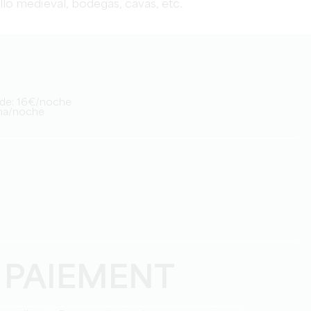
llo
medieval
,
bodegas
,
cavas
,
etc
.
r de: 16€/noche
ona/noche
 PAIEMENT