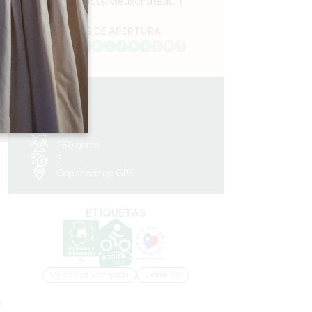
contact@vieuxchateau.fr
MES DE APERTURA
E
F
M
A
M
J
J
A
S
O
N
D
15.6 km
81
10
250 gente
3
Copiar código GPS
ETIQUETAS
Calidad de acampada
3 estrella(s)
e