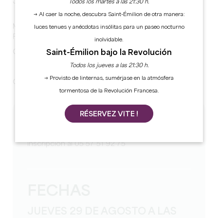
JUEVES 29 DE AGOSTO A LAS 18:30
Todos los martes a las 21:30 h.
→ Al caer la noche, descubra Saint-Émilion de otra manera:
Momento de convivencia en el jardín de Retratos de
luces tenues y anécdotas insólitas para un paseo nocturno
Familias.
inolvidable.
Saint-Émilion bajo la Revolución
Cada uno trae un plato para compartir y/o asar.
Todos los jueves a las 21:30 h.
→ Provisto de linternas, sumérjase en la atmósfera
ORGANIZADO POR RETRATOS DE FAMILIAS
tormentosa de la Revolución Francesa.
RÉSERVEZ VITE !
TARIFS
Inscripción al 05 57 51 92 75
FECHAS
JUEVES 29 DE AGOSTO A LAS