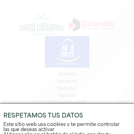
Explore
Estancia
Disfrutar
Agenda
Área profesional
Espacio miembros
RESPETAMOS TUS DATOS
Espacio prensa
Este sitio web usa cookies y te permite controlar
Empleo y prácticas
las que deseas activar
Información jurídica