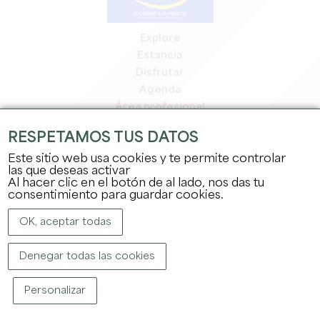
Explore
Estancia
Disfrutar
Agenda
Área profesional
Espacio miembros
RESPETAMOS TUS DATOS
Espacio prensa
Este sitio web usa cookies y te permite controlar
Empleo y prácticas
las que deseas activar
Información jurídica
Al hacer clic en el botón de al lado, nos das tu
Política de confidencialidad
consentimiento para guardar cookies.
OK, aceptar todas
Denegar todas las cookies
Personalizar
COPYRIGHT ©
2026
OFFICE DE TOURISME DU GRAND SAINT-ÉMILIONNAIS