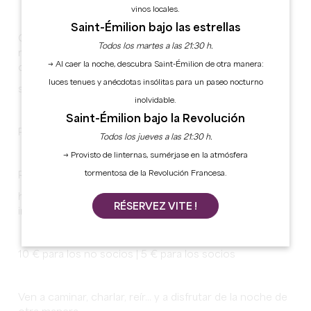
vinos locales.
Saint-Émilion bajo las estrellas
Caminata de aproximadamente 2 horas, seguida de un
Todos los martes a las 21:30 h.
momento acogedor alrededor de una comida
→ Al caer la noche, descubra Saint-Émilion de otra manera:
compartida:
luces tenues y anécdotas insólitas para un paseo nocturno
sopa • queso • postre
inolvidable.
Saint-Émilion bajo la Revolución
Plazas limitadas
Todos los jueves a las 21:30 h.
→ Provisto de linternas, sumérjase en la atmósfera
tormentosa de la Revolución Francesa.
Reservas en HelloAsso / Tizac Initiatives
https://www.helloasso.com/associations/tizac-
RÉSERVEZ VITE !
initiatives/evenements/randonnee-nocturne-2026
10 € para los no socios | 5 € para los socios
Ven a caminar, charlar, reír... y a disfrutar de la noche de