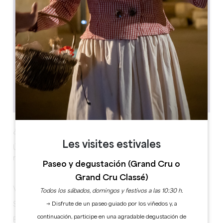
¿Te apetece tomar el aire bajo las estrellas?
Les visites estivales
Únete a nosotros para una agradable excursión
nocturna.
Paseo y degustación (Grand Cru o
Grand Cru Classé)
Viernes 27 de febrero.
Todos los sábados, domingos y festivos a las 10:30 h.
Salida en grupo a las 19:00 h.
→ Disfrute de un paseo guiado por los viñedos y, a
continuación, participe en una agradable degustación de
Foyer de Tizac de Lapouyade