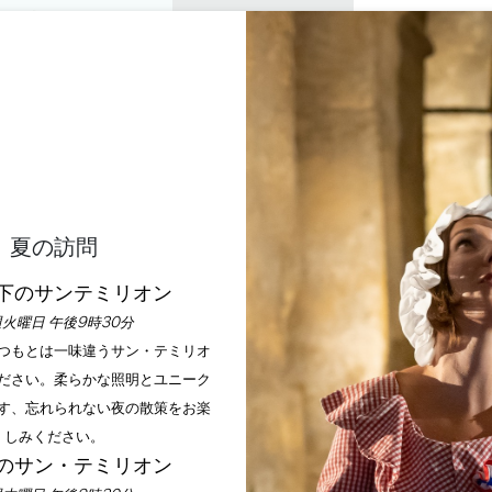
プライベートツアー
セミナー
0
バスケ
楽しむ
アジェンダ
今年の夏
訪問すべきシャトー
ック・ド・ラプイヤード
夏の訪問
ホーム
アジェンダ
ティザック・ド・ラプイヤードの夜想曲
下のサンテミリオン
火曜日 午後9時30分
いつもとは一味違うサン・テミリオ
ださい。柔らかな照明とユニーク
す、忘れられない夜の散策をお楽
しみください。
のサン・テミリオン