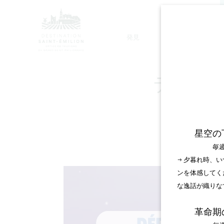
発見
滞在
モノリシック教会ツアー
ティザ
星空の
毎週
→ 夕暮れ時、
ンを体感してく
な逸話が織りな
革命期