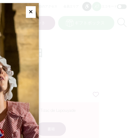
プロのアクセス
会員エリア
エコモード
アクセシビリティ
アクセシビリティ
Fermer
Re
ット
私の選択
チケット
ギフトボックス
JP
言語
の夜想曲
33620 Tizac de Lapouyade
書籍