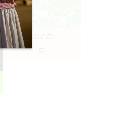
Leaflet
Terte du Château
33350 PUJOLS