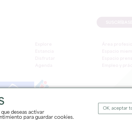
SUSCRÍBAS
Explore
Área profesi
Estancia
Espacio mie
Disfrutar
Espacio pren
Agenda
Empleo y prác
S
COPYR
OK, aceptar 
s que deseas activar
sentimiento para guardar cookies.