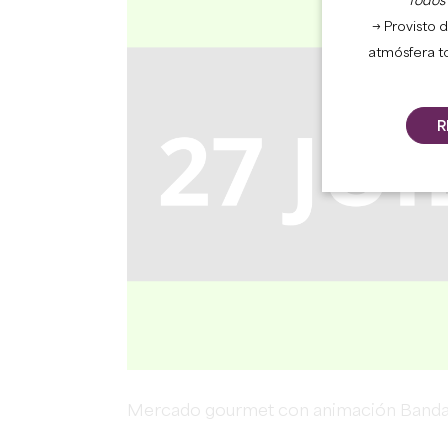
Todos l
→ Provisto d
atmósfera t
R
Mercado gourmet con animación Bandas e