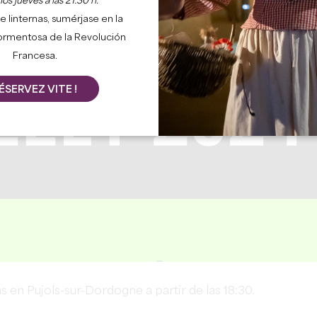
os jueves a las 21:30 h.
e linternas, sumérjase en la
ormentosa de la Revolución
Francesa.
ÉSERVEZ VITE !
n Pujols-sur-Dordogne a partir de las 18:30.