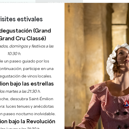
SITAS PRIVADAS
SEMINARIOS
isites estivales
0
Cesta
Météo
Mi sel
IDIOMA
DISFRUTAR
AGENDA
ESTE VERANO
ES
degustación (Grand
BODEGAS A VISITAR
JOYAS LOCALES
22 RAZONES PARA VENIR
¿LLUEVE EN SAINT-ÉMILION?
Grand Cru Classé)
CADO GOURMET PU
dos, domingos y festivos a las
10:30 h.
de un paseo guiado por los
continuación, participe en una
Inicio
Agenda
Mercado gourmet Pujols
gustación de vinos locales.
ion bajo las estrellas
os martes a las 21:30 h.
noche, descubra Saint-Émilion
ra: luces tenues y anécdotas
 un paseo nocturno inolvidable.
ion bajo la Revolución