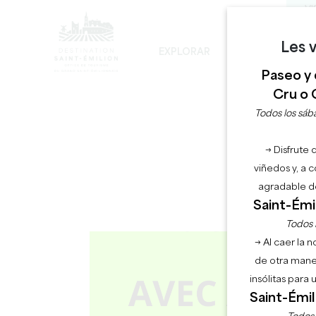
VI
Les v
EXPLORAR
PERMANECER
Paseo y 
LOS INEVITABLES
DESARROLLO SOSTENIBLE
LA VISITA DE LA IGLESIA MONOLÍTICA
Cru o 
MER
Todos los sába
→ Disfrute 
viñedos y, a 
agradable de
Saint-Émil
Todos l
→ Al caer la 
de otra mane
insólitas para
Saint-Émil