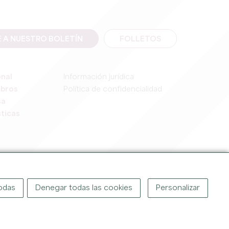
E A NUESTRO BOLETÍN
FOLLETOS
onal
Información jurídica
mbros
Política de confidencialidad
sa
ticas
IGHT ©
2026
OFFICE DE TOURISME DU GRAND SAINT-ÉMILIONNAIS
todas
Denegar todas las cookies
Personalizar