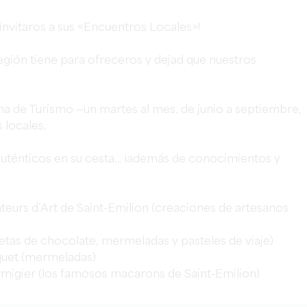
 invitaros a sus «Encuentros Locales»!
región tiene para ofreceros y dejad que nuestros
na de Turismo —un martes al mes, de junio a septiembre,
 locales.
 auténticos en su cesta… ¡además de conocimientos y
teurs d’Art de Saint-Emilion (creaciones de artesanos
bletas de chocolate, mermeladas y pasteles de viaje)
uquet (mermeladas)
igier (los famosos macarons de Saint-Emilion)