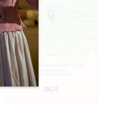
−
Leaflet
Office de Tourisme de Saint-Emilion
Place des creneaux
33330 SAINT-EMILION