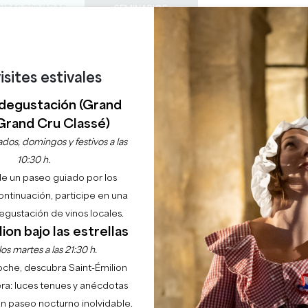
SITAS PRIVADAS
SEMINARIOS
0
Cesta
Météo
Mi sel
IDIOMA
DISFRUTAR
AGENDA
ESTE VERANO
ES
isites estivales
BODEGAS A VISITAR
JOYAS LOCALES
22 RAZONES PARA VENIR
¿LLUEVE EN SAINT-ÉMILION?
degustación (Grand
NTRES LOCALES - SAI
Grand Cru Classé)
TOURISME
dos, domingos y festivos a las
10:30 h.
de un paseo guiado por los
33330 SAINT-EMILION
continuación, participe en una
gustación de vinos locales.
Inicio
Agenda
Les rencontres locales - Saint-Emilion Tourisme
ion bajo las estrellas
os martes a las 21:30 h.
noche, descubra Saint-Émilion
ra: luces tenues y anécdotas
 un paseo nocturno inolvidable.