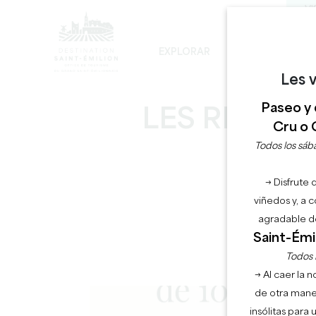
VI
EXPLORAR
PERMANECER
Les v
LOS INEVITABLES
DESARROLLO SOSTENIBLE
LA VISITA DE LA IGLESIA MONOLÍTICA
Paseo y 
LES RENCO
Cru o 
Todos los sába
→ Disfrute 
viñedos y, a 
agradable de
Saint-Émil
Todos l
→ Al caer la 
de otra mane
insólitas para