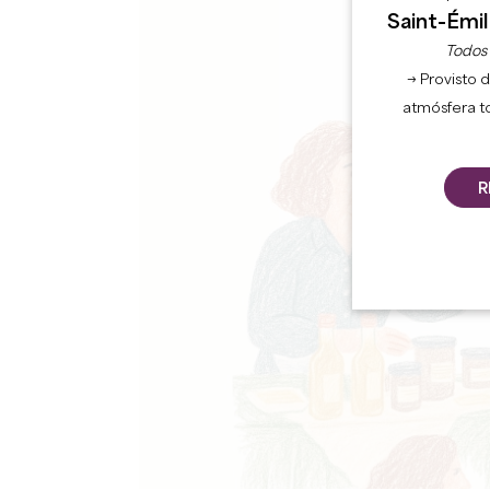
Saint-Émil
Todos l
→ Provisto d
atmósfera t
R