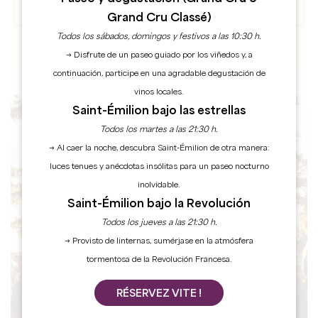
Grand Cru Classé)
Todos los sábados, domingos y festivos a las 10:30 h.
→ Disfrute de un paseo guiado por los viñedos y, a
continuación, participe en una agradable degustación de
vinos locales.
Saint-Émilion bajo las estrellas
Todos los martes a las 21:30 h.
AGENDA
→ Al caer la noche, descubra Saint-Émilion de otra manera:
luces tenues y anécdotas insólitas para un paseo nocturno
inolvidable.
Saint-Émilion bajo la Revolución
Todos los jueves a las 21:30 h.
→ Provisto de linternas, sumérjase en la atmósfera
tormentosa de la Revolución Francesa.
RÉSERVEZ VITE !