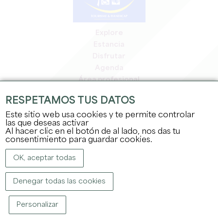
Explore
Estancia
Disfrutar
Agenda
Área profesional
Espacio miembros
RESPETAMOS TUS DATOS
Espacio prensa
Este sitio web usa cookies y te permite controlar
Empleo y prácticas
las que deseas activar
Información jurídica
Al hacer clic en el botón de al lado, nos das tu
Política de confidencialidad
consentimiento para guardar cookies.
OK, aceptar todas
Denegar todas las cookies
Personalizar
COPYRIGHT ©
2026
OFFICE DE TOURISME DU GRAND SAINT-ÉMILIONNAIS