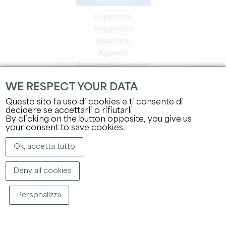
Esplorare
Soggiorno
Divertirsi
Agenda
Area professionisti
Area riservata ai soci
WE RESPECT YOUR DATA
Area stampa
Questo sito fa uso di cookies e ti consente di
Offerte di lavoro e stage
decidere se accettarli o rifiutarli
Informazioni legali
By clicking on the button opposite, you give us
Informativa sulla privacy
your consent to save cookies.
Ok, accetta tutto
Deny all cookies
Personalizza
COPYRIGHT ©
2026
UFFICIO DEL TURISMO DEL GRAND SAINT-ÉMILIONNAIS