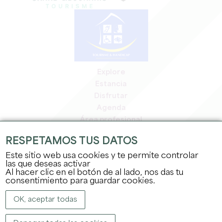
Explore
Estancia
Disfrutar
Agenda
Área profesional
Espacio miembros
RESPETAMOS TUS DATOS
Espacio prensa
Este sitio web usa cookies y te permite controlar
Empleo y prácticas
las que deseas activar
Información jurídica
Al hacer clic en el botón de al lado, nos das tu
Política de confidencialidad
consentimiento para guardar cookies.
OK, aceptar todas