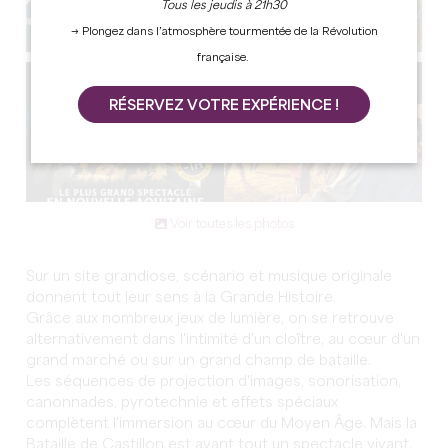
Tous les jeudis à 21h30
→ Plongez dans l’atmosphère tourmentée de la Révolution
française.
RÉSERVEZ VOTRE EXPÉRIENCE !
Voir toutes les photos
Sur un site grandiose, scénario et musique originale
donnent tout leur sens à la Grande Histoire.
Grâce aux nombreux jeux de lumière, on se retrouve
alternativement dans l'intimité d'un cloître, au cœur d'un
grand marché ou sur un grand champ de bataille.
Les séquences de projection d'images, sonorisation,
canonnades, pyrotechnie et effets spéciaux
complètent l'immersion au cœur du Moyen Âge. Mais la
Bataille de Castillon est avant tout un spectacle vivant.