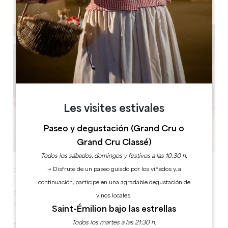
9 rue de la Tour, 24230 Lamothe-Montravel
Les visites estivales
Paseo y degustación (Grand Cru o
Grand Cru Classé)
Todos los sábados, domingos y festivos a las 10:30 h.
→ Disfrute de un paseo guiado por los viñedos y, a
Para la última entrega de su saga de Lamoth, los
narradores del patrimonio le invitan a dar un paseo por
continuación, participe en una agradable degustación de
el pueblo, como hicieron ellos al principio de su
vinos locales.
aventura. Le ayudarán a redescubrir a las gentes de
Saint-Émilion bajo las estrellas
nuestro querido pueblo y mil vidas desaparecidas para
Todos los martes a las 21:30 h.
siempre... que ellos habrán contado o no a lo largo de