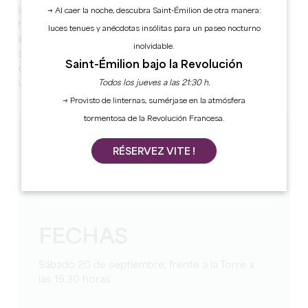
los años. Esta vez, ¡son los lugares los que nos guían
→ Al caer la noche, descubra Saint-Émilion de otra manera:
hasta tiempos remotos!
luces tenues y anécdotas insólitas para un paseo nocturno
¡Es una forma divertida de poner punto final a esta
inolvidable.
saga, y de ofrecer una especie de «sesión de puesta al
Saint-Émilion bajo la Revolución
día» a todos aquellos que no han podido asistir a cada
una de nuestras reuniones!
Todos los jueves a las 21:30 h.
→ Provisto de linternas, sumérjase en la atmósfera
tormentosa de la Revolución Francesa.
TARIFS
RÉSERVEZ VITE !
Gratis
FECHAS
Sábado 20 de septiembre, frente a la Torre a
las 15.30 horas