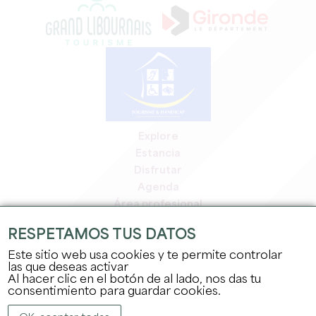
Explore
Estancia
Disfrutar
Agenda
Área profesional
Espacio miembros
RESPETAMOS TUS DATOS
Espacio prensa
Este sitio web usa cookies y te permite controlar
Empleo y prácticas
las que deseas activar
Información jurídica
Al hacer clic en el botón de al lado, nos das tu
Política de confidencialidad
consentimiento para guardar cookies.