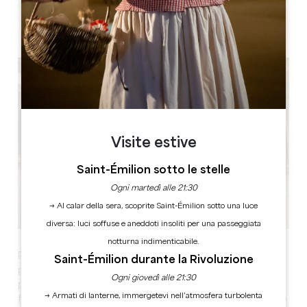
Leaflet
9 rue de la Tour, 24230 Lamothe-Montravel
Visite estive
Saint-Émilion sotto le stelle
Ogni martedì alle 21:30
→ Al calar della sera, scoprite Saint-Émilion sotto una luce
diversa: luci soffuse e aneddoti insoliti per una passeggiata
notturna indimenticabile.
Per l'ultima puntata della saga di Lamoth, i narratori del
Saint-Émilion durante la Rivoluzione
patrimonio vi invitano a passeggiare per il villaggio,
Ogni giovedì alle 21:30
proprio come fecero all'inizio della loro avventura. Vi
→ Armati di lanterne, immergetevi nell’atmosfera turbolenta
faranno riscoprire gli abitanti del nostro amato villaggio