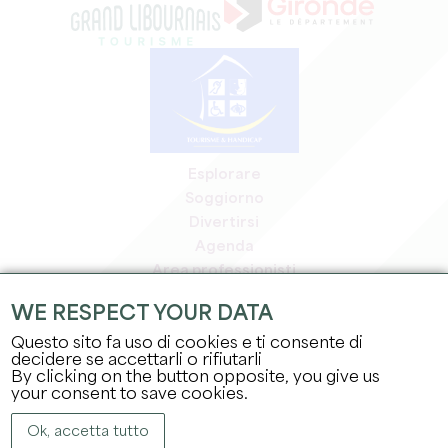
Esplorare
Soggiorno
Divertirsi
Agenda
Area professionisti
Area riservata ai soci
WE RESPECT YOUR DATA
Area stampa
Questo sito fa uso di cookies e ti consente di
Offerte di lavoro e stage
decidere se accettarli o rifiutarli
Informazioni legali
By clicking on the button opposite, you give us
Informativa sulla privacy
your consent to save cookies.
Ok, accetta tutto