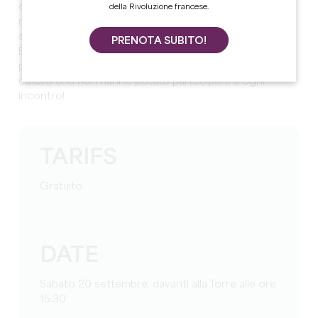
e mille vite scomparse per sempre... che forse hanno
della Rivoluzione francese.
raccontato o meno nel corso degli anni. Questa volta
sono i luoghi a guidarci nell'antichità!
PRENOTA SUBITO!
È un modo divertente per concludere questa saga e
per offrire una sorta di "sessione di recupero" a tutti
coloro che non hanno potuto partecipare a ogni
incontro!
TARIFS
Gratuito
DATE
Sabato 20 settembre, davanti alla Torre alle ore
15.30