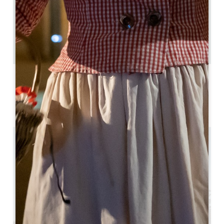
4.5 km
1h
8
GPS-Code kopieren
LABELS