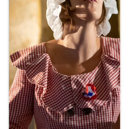
Leaflet
Ab
18€
Château Grand Corbin
2194 route des cabanes
33330 SAINT-EMILION
07 87 35 97 95
chateau@grandcorbin.com
MONAT DER ERÖFFNUNG
J
F
M
A
M
J
J
A
S
O
N
D
TAGE DER ÖFFNUNG
M
D
M
D
F
S
S
AM
AM
AM
AM
AM
AM
AM
PM
PM
PM
PM
PM
PM
PM