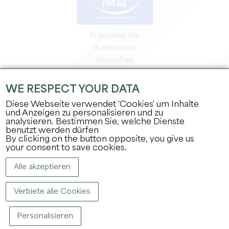
Erkunden Sie
Aufenthalt
Genießen
Tagesordnung
Profi-Bereich
WE RESPECT YOUR DATA
Bereich für Mitglieder
Diese Webseite verwendet 'Cookies' um Inhalte
Presse-Bereich
und Anzeigen zu personalisieren und zu
analysieren. Bestimmen Sie, welche Dienste
Jobs & Praktika
benutzt werden dürfen
Rechtliche Informationen
By clicking on the button opposite, you give us
Datenschutz
your consent to save cookies.
Alle akzeptieren
Verbiete alle Cookies
Personalisieren
COPYRIGHT ©
2026
BÜRO FÜR TOURISMUS DES GROSSEN SAINT-ÉMILIONNAIS