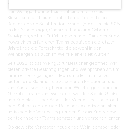
von Saint-Emilion zu gehören.
Das Weingut befindet sich auf einem Terroir aus
Kieselsäure auf blauen Tonbetten, auf dem die drei
Rebsorten von Saint-Emilion, Merlot (meist um die 80%
in der Assemblage), Cabernet Franc und Cabernet
Sauvignon, voll zur Entfaltung kommen. Dank des Know-
hows eines erfahrenen Teams bestätigen die letzten
Jahrgänge die Fortschritte, die sowohl in den
Weinbergen als auch im Weinkeller erzielt wurden.
Seit 2022 ist das Weingut für Besucher geöffnet. Wir
bieten private Besichtigungen und Weinproben an, um
Ihnen ein einzigartiges Erlebnis in aller Intimität zu
bieten, eine Klammer, die zu schönen Emotionen und
zum Austausch anregt. Von den Weinbergen über den
Gärkeller bis hin zum Weinkeller werden Sie die Größe
und Komplexität der Arbeit der Männer und Frauen auf
dem Schloss entdecken. Bei einer spielerischen, aber
umfassenden Verkostung können Sie das Know-how
der technischen Teams schätzen und verstehen lernen.
Ob gewiefte Verkoster, neugierige Weinliebhaber oder