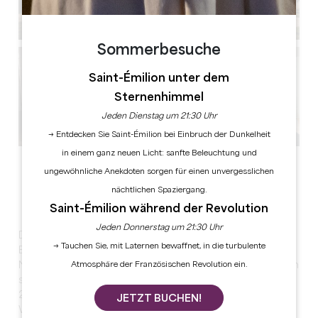
Sommerbesuche
Saint-Émilion unter dem
Sternenhimmel
Jeden Dienstag um 21:30 Uhr
→ Entdecken Sie Saint-Émilion bei Einbruch der Dunkelheit
in einem ganz neuen Licht: sanfte Beleuchtung und
Alle Fotos anzeigen
ungewöhnliche Anekdoten sorgen für einen unvergesslichen
nächtlichen Spaziergang.
https://youtu.be/ojcZzv-zll4?feature=shared
Saint-Émilion während der Revolution
Jeden Donnerstag um 21:30 Uhr
Das Château Grand-Corbin befindet sich in Saint-
→ Tauchen Sie, mit Laternen bewaffnet, in die turbulente
Emilion im Nordwesten der Appellation, in der
Nachbarschaft von Pomerol. Die Weinberge erstrecken
Atmosphäre der Französischen Revolution ein.
sich zusammenhängend über 37 Hektar, von denen
28,5 Hektar als Grand Cru Classé eingestuft sind. Das
JETZT BUCHEN!
Weingut ist stolz darauf, seit 2012 zur Klassifizierung