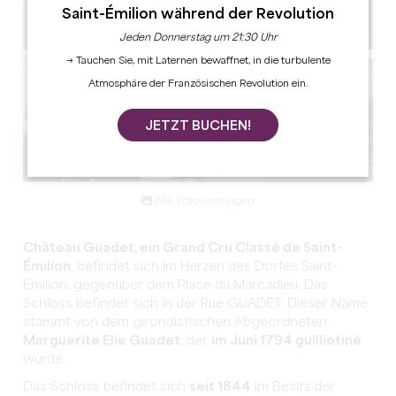
Saint-Émilion während der Revolution
Jeden Donnerstag um 21:30 Uhr
→ Tauchen Sie, mit Laternen bewaffnet, in die turbulente
Atmosphäre der Französischen Revolution ein.
JETZT BUCHEN!
Alle Fotos anzeigen
Château Guadet, ein Grand Cru Classé de Saint-
Émilion
, befindet sich im Herzen des Dorfes Saint-
Émilion, gegenüber dem Place du Marcadieu. Das
Schloss befindet sich in der Rue GUADET. Dieser Name
stammt von dem girondistischen Abgeordneten
Marguerite Elie Guadet
, der
im Juni 1794 guilliotiné
wurde.
Das Schloss befindet sich
seit 1844
im Besitz der