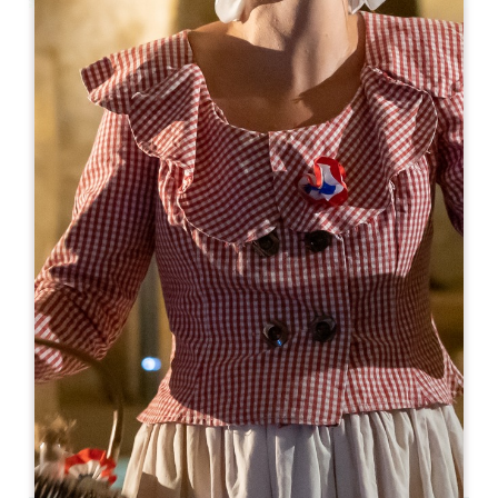
Leaflet
Ab
20€
Château Guadet
4 Rue Guadet
33330 SAINT-EMILION
05 57 74 40 04
chateauguadet@chateauguadet.com
MONAT DER ERÖFFNUNG
J
F
M
A
M
J
J
A
S
O
N
D
TAGE DER ÖFFNUNG
M
D
M
D
F
S
S
AM
AM
AM
AM
AM
AM
AM
PM
PM
PM
PM
PM
PM
PM