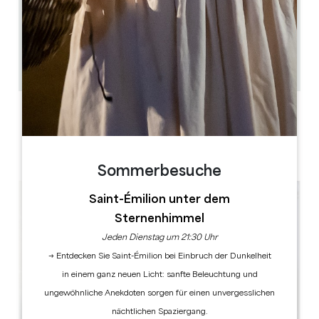
0.24 km
45min - 1h
10
GPS-Code kopieren
LABELS
Sommerbesuche
Saint-Émilion unter dem
Sternenhimmel
Jeden Dienstag um 21:30 Uhr
→ Entdecken Sie Saint-Émilion bei Einbruch der Dunkelheit
in einem ganz neuen Licht: sanfte Beleuchtung und
ungewöhnliche Anekdoten sorgen für einen unvergesslichen
nächtlichen Spaziergang.