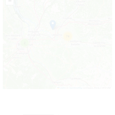
−
74
2
Leaflet
|
©
OpenStreetMap
contributors, Points © 2012 LINZ