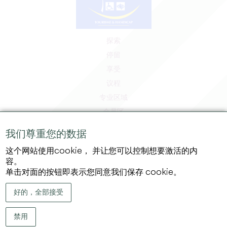
探索
停留
享受
议程
专业区域
会员区
媒体区
我们尊重您的数据
工作和实习机会
这个网站使用cookie， 并让您可以控制想要激活的内
法律信息
容。
隐私政策
单击对面的按钮即表示您同意我们保存 cookie。
好的，全部接受
禁用