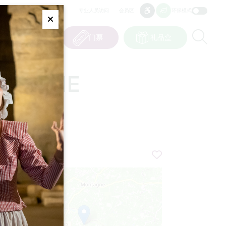
专业人员访问
会员区
环保模式
无障碍
无障碍
Fermer
Re
0
篮子
我的选择
门票
礼品盒
CN
语言
ERONNE
+
−