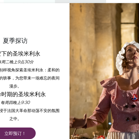
私人游览
研讨会
欣赏
议程
今年夏天
夏季探访
E SENSORIELLE VIGN
空下的圣埃米利永
每周二晚上9点30分
以别样视角探索圣埃米利永：柔和的
首页
议程
Balade Sensorielle Vigneronne
的轶事，为您带来一场难忘的夜间
漫步。
命时期的圣埃米利永
每周四晚上9:30
沉浸于法国大革命那动荡不安的氛围
之中。
立即预订！