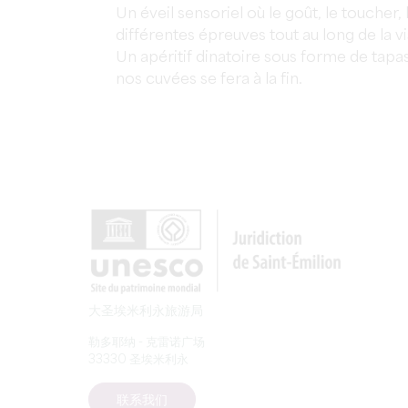
Un éveil sensoriel où le goût, le toucher, l
différentes épreuves tout au long de la vi
Un apéritif dinatoire sous forme de tapa
nos cuvées se fera à la fin.
大圣埃米利永旅游局
勒多耶纳 - 克雷诺广场
33330 圣埃米利永
联系我们