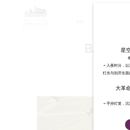
发现
停留
BALAD
星
→ 入夜时分，
灯光与别开生面
大革
→ 手持灯笼，