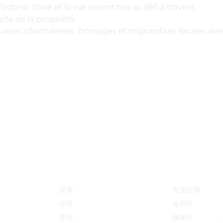
'odorat, l'ouïe et la vue seront mis au défi à travers
site de la propriété.
s avec charcuteries, fromages et mignardises locales ave
探索
专业区域
停留
会员区
享受
媒体区