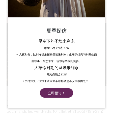
Leaflet
夏季探访
星空下的圣埃米利永
每周二晚上9点30分
→ 入夜时分，以别样视角探索圣埃米利永：柔和的灯光与别开生面
的轶事，为您带来一场难忘的夜间漫步。
大革命时期的圣埃米利永
每周四晚上9:30
→ 手持灯笼，沉浸于法国大革命那动荡不安的氛围之中。
立即预订！
La commune de Saint Philippe d’Aiguilhe en
collaboration avec ses associations, ses commerçants
et ses viticulteurs lancent ses deux premiers marchés
gourmands les vendredis 10 juillet et 21 août (19h-23h)