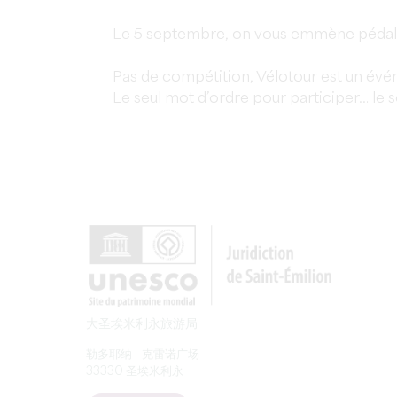
Le 5 septembre, on vous emmène pédaler
Pas de compétition, Vélotour est un événe
Le seul mot d’ordre pour participer… le so
大圣埃米利永旅游局
勒多耶纳 - 克雷诺广场
33330 圣埃米利永