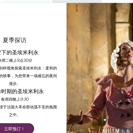
私人游览
研讨会
欣赏
议程
今年夏天
夏季探访
LOTOUR SAINT-EMIL
空下的圣埃米利永
每周二晚上9点30分
以别样视角探索圣埃米利永：柔和的
首页
议程
Vélotour Saint-Emilion
的轶事，为您带来一场难忘的夜间
漫步。
命时期的圣埃米利永
每周四晚上9:30
沉浸于法国大革命那动荡不安的氛围
之中。
立即预订！