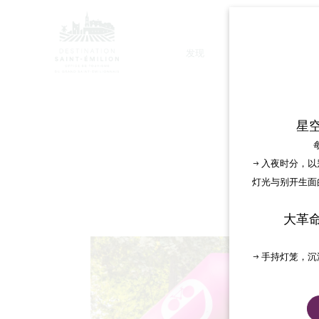
发现
停留
VÉ
星
→ 入夜时分，
灯光与别开生面
大革
→ 手持灯笼，