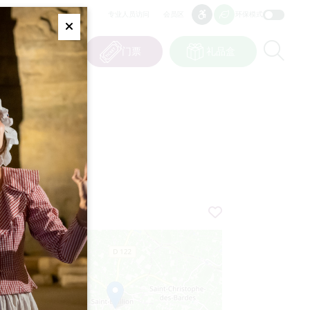
专业人员访问
会员区
环保模式
无障碍
无障碍
Fermer
Re
0
篮子
我的选择
门票
礼品盒
CN
语言
ION
+
−