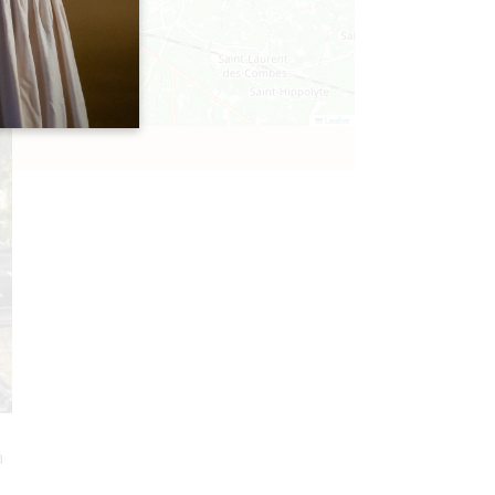
Leaflet
à