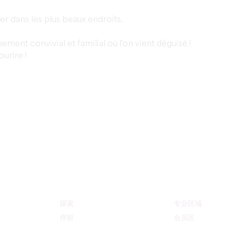
 dans les plus beaux endroits.
ment convivial et familial où l'on vient déguisé !
urire !
探索
专业区域
停留
会员区