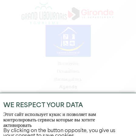
Исследуйте
Оставайтесь
Наслаждайтесь
Agenda
Зона профессионалов
Зона для участников
WE RESPECT YOUR DATA
Зона для прессы
Этот сайт использует кукис и позволяет вам
Вакансии и стажировки
контролировать сервисы которые вы хотите
активировать
Юридическая информация
By clicking on the button opposite, you give us
Политика конфиденциальности
your consent to save cookies.