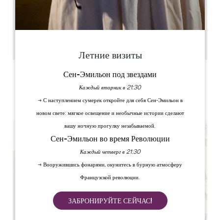
0.4 km
12.15 - 14.00 19.15 - 21.00
28
26
Скопируйте GPS-код
Летние визиты
Сен-Эмильон под звездами
ЯРЛЫКИ
Каждый вторник в 21:30
→ С наступлением сумерек откройте для себя Сен-Эмильон в
новом свете: мягкое освещение и необычные истории сделают
вашу ночную прогулку незабываемой.
Сен-Эмильон во время Революции
Каждый четверг в 21:30
→ Вооружившись фонарями, окунитесь в бурную атмосферу
Французской революции.
ЗАБРОНИРУЙТЕ СЕЙЧАС!