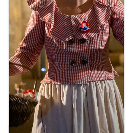
Leaflet
L'Huitrier Pie - Camille & Soufiane
11, rue de la Porte Bouqueyre
33330 SAINT-EMILION
05 57 24 69 71
restaurant.huitrier.pie@gmail.com
МЕСЯЦ ОТКРЫТИЯ
Я
Ф
М
А
М
И
И
А
С
О
Н
Д
ДНИ ОТКРЫТИЯ
П
В
С
Ч
П
С
В
AM
AM
AM
AM
AM
AM
AM
PM
PM
PM
PM
PM
PM
PM