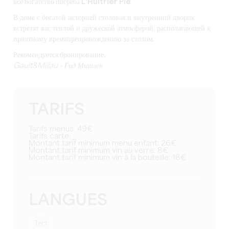
все богатство погреба L'Huitrier Pie
.
В доме с богатой историей столовая и внутренний дворик
встретят вас теплой и дружеской атмосферой, располагающей к
приятному времяпрепровождению за столом.
Рекомендуется бронирование.
Gault&Millau - Гид Мишлен
TARIFS
Tarifs menus: 49€
Tarifs carte: _
Montant tarif minimum menu enfant: 26€
Montant tarif minimum vin au verre: 8€
Montant tarif minimum vin à la bouteille: 18€
LANGUES
тест