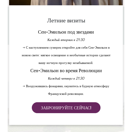
0.45 km
Летние визиты
45 min
10
Сен-Эмильон под звездами
Скопируйте GPS-код
Каждый вторник в 21:30
→ С наступлением сумерек откройте для себя Сен-Эмильон в
ЯРЛЫКИ
новом свете: мягкое освещение и необычные истории сделают
вашу ночную прогулку незабываемой.
Сен-Эмильон во время Революции
Каждый четверг в 21:30
→ Вооружившись фонарями, окунитесь в бурную атмосферу
Французской революции.
ЗАБРОНИРУЙТЕ СЕЙЧАС!