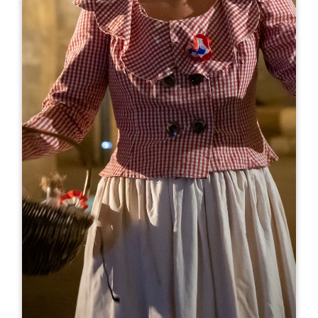
Leaflet
С сайта
10€
Clos Saint-Julien
66 Avenue Jacques Goudineau
33330 SAINT-ÉMILION
05 57 24 72 44
06 11 91 03 54
chateau.gaillard@wanadoo.fr
МЕСЯЦ ОТКРЫТИЯ
Я
Ф
М
А
М
И
И
А
С
О
Н
Д
ДНИ ОТКРЫТИЯ
П
В
С
Ч
П
С
В
AM
AM
AM
AM
AM
AM
AM
PM
PM
PM
PM
PM
PM
PM