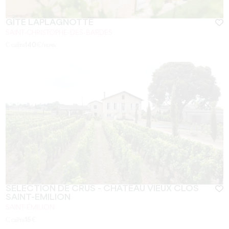
GÎTE LAPLAGNOTTE
SAINT-CHRISTOPHE-DES-BARDES
С сайта
140
€/ночь
SÉLECTION DE CRUS - CHÂTEAU VIEUX CLOS
SAINT-EMILION
SAINT-ÉMILION
С сайта
15
€