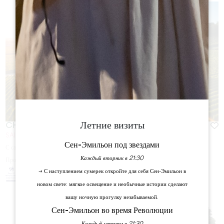
Летние визиты
CHÂTEAU DE CANDALE
SAINT-LAURENT DES COMBES
Сен-Эмильон под звездами
С сайта
20
€
Каждый вторник в 21:30
Продолжительность:
1h
→ С наступлением сумерек откройте для себя Сен-Эмильон в
новом свете: мягкое освещение и необычные истории сделают
вашу ночную прогулку незабываемой.
Сен-Эмильон во время Революции
Каждый четверг в 21:30