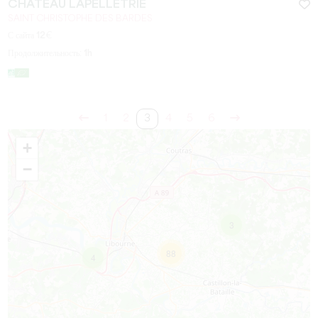
CHÂTEAU LAPELLETRIE
SAINT CHRISTOPHE DES BARDES
С сайта
12
€
Продолжительность:
1h
1
2
3
4
5
6
+
−
3
88
4