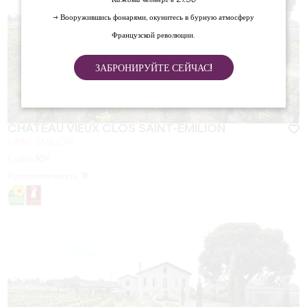
→ Вооружившись фонарями, окунитесь в бурную атмосферу
Французской революции.
ЗАБРОНИРУЙТЕ СЕЙЧАС!
CHÂTEAU VIEUX CLOS SAINT-EMILION
SAINT-ÉMILION
С сайта
10
€
Продолжительность:
1h