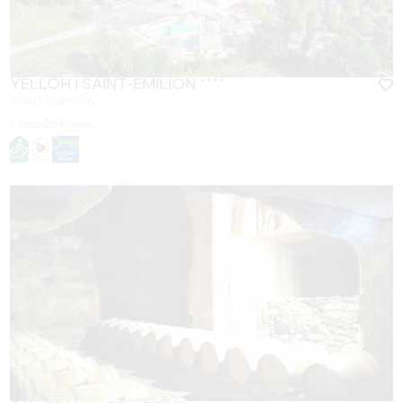
YELLOH ! SAINT-EMILION ****
SAINT-ÉMILION
С сайта
26
€/ночь