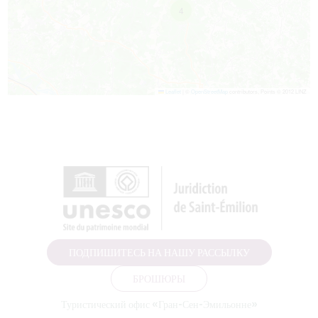
4
Leaflet
|
©
OpenStreetMap
contributors, Points © 2012 LINZ
ПОДПИШИТЕСЬ НА НАШУ РАССЫЛКУ
БРОШЮРЫ
Туристический офис «Гран-Сен-Эмильонне»