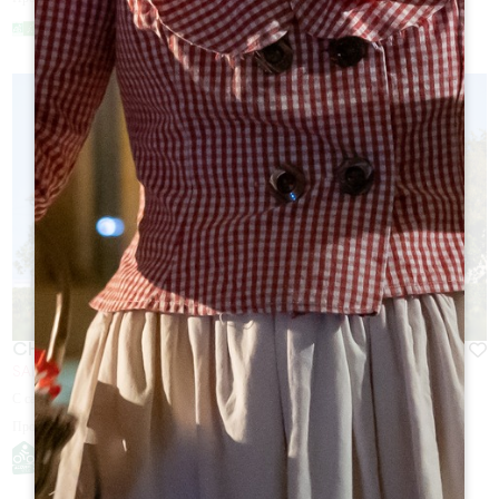
CHÂTEAU CRAVIGNAC
SAINT-EMILION
С сайта
6
€
Продолжительность:
1h