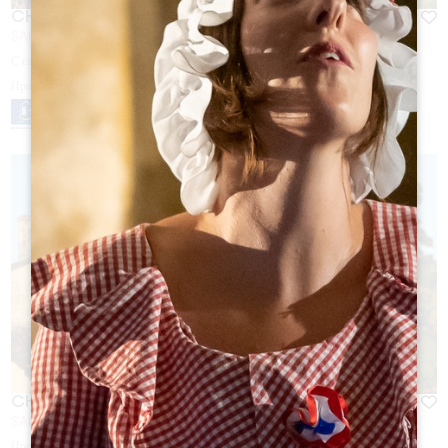
CHÂTEAU LA CROIZILLE
SAINT-LAURENT DES COMBES
С сайта
10
€
Продолжительность:
1h
CHÂTEAU MOULIN DE LAGNET
SAINT-CHRISTOPHE-DES-BARDES
Продолжительность:
1h