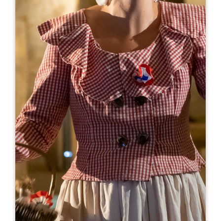
Leaflet
De
28€
Couvent des Jacobins
10 Rue Guadet - BP 81
33330 SAINT-EMILION
05 57 55 32 18
reception@couvent.wine
MÊS DE ABERTURA
J
F
M
A
M
J
J
A
S
O
N
D
DIAS DE ABERTURA
S
T
Q
Q
S
S
D
AM
AM
AM
AM
AM
AM
AM
PM
PM
PM
PM
PM
PM
PM