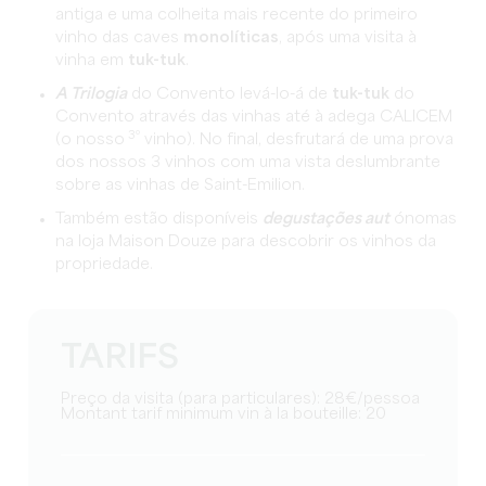
antiga e uma colheita mais recente do primeiro
vinho das caves
monolíticas
, após uma visita à
vinha em
tuk-tuk
.
A Trilogia
do Convento levá-lo-á de
tuk-tuk
do
Convento através das vinhas até à adega CALICEM
3º
(o nosso
vinho). No final, desfrutará de uma prova
dos nossos 3 vinhos com uma vista deslumbrante
sobre as vinhas de Saint-Emilion.
Também estão disponíveis
degustações aut
ónomas
na loja Maison Douze para descobrir os vinhos da
propriedade.
TARIFS
Preço da visita (para particulares): 28€/pessoa
Montant tarif minimum vin à la bouteille: 20