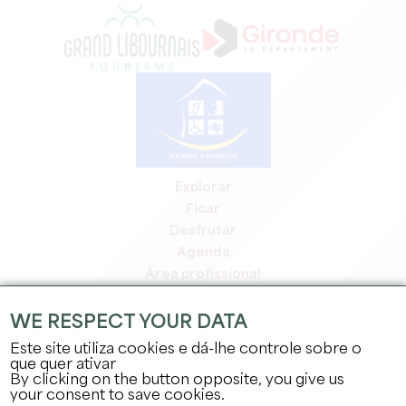
Explorar
Ficar
Desfrutar
Agenda
Área profissional
Área de membros
Área de imprensa
WE RESPECT YOUR DATA
Empregos e estágios
Este site utiliza cookies e dá-lhe controle sobre o
Informação jurídica
que quer ativar
By clicking on the button opposite, you give us
Política de privacidade
your consent to save cookies.