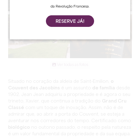
da Revolução Francesa.
RESERVE JÁ!
Ver todas as fotos
Situado no coração da aldeia de Saint-Emilion,
o
Couvent des Jacobins
é um assunto
de família
desde
1902. Jean Jean adquiriu a propriedade e é agora o seu
trineto, Xavier, que continua a tradição do
Grand Cru
Classé
com um toque de inovação. Assim, não é de
admirar que, ao abrir a porta do Couvent, se esteja a
aventurar nos corredores do tempo. Certificado como
biológico
no outono passado, o respeito pela natureza
é um valor fundamental da propriedade e da sua equipa.