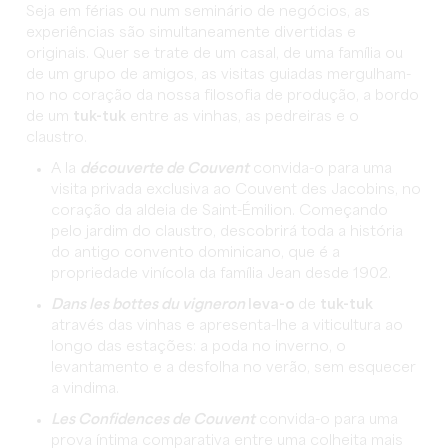
Seja em férias ou num seminário de negócios, as
experiências são simultaneamente divertidas e
originais. Quer se trate de um casal, de uma família ou
de um grupo de amigos, as visitas guiadas mergulham-
no no coração da nossa filosofia de produção, a bordo
de um
tuk-tuk
entre as vinhas, as pedreiras e o
claustro.
A la
découverte de Couvent
convida-o para uma
visita privada exclusiva ao Couvent des Jacobins, no
coração da aldeia de Saint-Émilion. Começando
pelo jardim do claustro, descobrirá toda a história
do antigo convento dominicano, que é a
propriedade vinícola da família Jean desde 1902.
Dans les bottes du vigneron
leva-o
de
tuk-tuk
através das vinhas e apresenta-lhe a viticultura ao
longo das estações: a poda no inverno, o
levantamento e a desfolha no verão, sem esquecer
a vindima.
Les Confidences de Couvent
convida-o para uma
prova íntima comparativa entre uma colheita mais