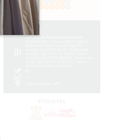
AM
AM
AM
AM
AM
AM
AM
PM
PM
PM
PM
PM
PM
PM
0.02 km
La Table de Pavie está encerrada
durante todo o dia aos domingos e
segundas-feiras e ao almoço às
quartas e quintas-feiras. Horário de
almoço: das 12h15 às 13h00, para a
receção do último pedido. Horário de
jantar: das 19h30 às 20h45, para a
receção do último pedido.
40
0
Copiar código GPS
a
ETIQUETAS
e