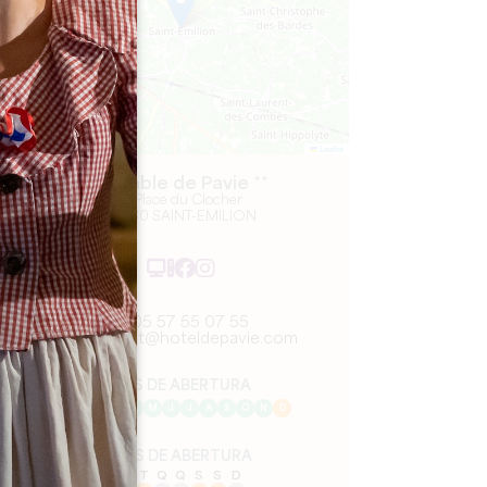
Leaflet
La Table de Pavie **
5, Place du Clocher
33330 SAINT-EMILION
05 57 55 07 55
contact@hoteldepavie.com
MÊS DE ABERTURA
J
F
M
A
M
J
J
A
S
O
N
D
DIAS DE ABERTURA
S
T
Q
Q
S
S
D