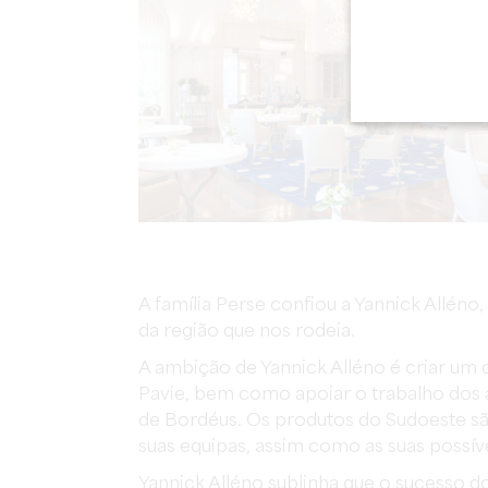
A família Perse confiou a Yannick Allén
da região que nos rodeia.
A ambição de Yannick Alléno é criar um d
Pavie, bem como apoiar o trabalho dos a
de Bordéus. Os produtos do Sudoeste são
suas equipas, assim como as suas possí
Yannick Alléno sublinha que o sucesso d