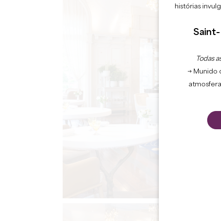
histórias invu
Saint-
Todas as
→ Munido 
atmosfera