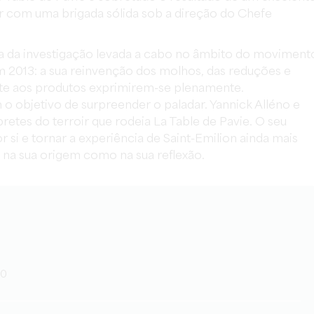
r com uma brigada sólida sob a direção do Chefe
cia da investigação levada a cabo no âmbito do moviment
m 2013: a sua reinvenção dos molhos, das reduções e
te aos produtos exprimirem-se plenamente.
 o objetivo de surpreender o paladar. Yannick Alléno e
etes do terroir que rodeia La Table de Pavie. O seu
r si e tornar a experiência de Saint-Emilion ainda mais
o na sua origem como na sua reflexão.
80