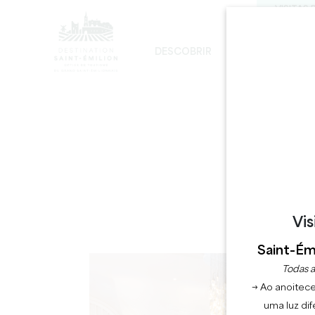
VISITAS 
DESCOBRIR
FICAR
D
DESENVOLVIMENTO SUSTENTÁVEL
A IGREJA MONOLÍTICA - DIGRESSÃO
Vis
D
Saint-Émi
Todas a
→ Ao anoitece
uma luz dif