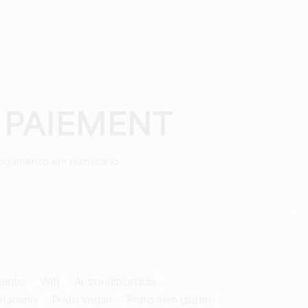
 PAIEMENT
Pagamento em numerário
mento
Wifi
Ar condicionado
etariano
Prato vegan
Prato sem glúten