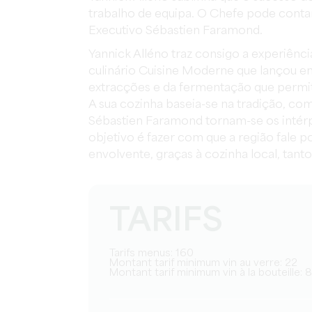
trabalho de equipa. O Chefe pode conta
Executivo Sébastien Faramond.
Yannick Alléno traz consigo a experiên
culinário Cuisine Moderne que lançou e
extracções e da fermentação que permi
A sua cozinha baseia-se na tradição, com
Sébastien Faramond tornam-se os intérpr
objetivo é fazer com que a região fale po
envolvente, graças à cozinha local, tant
TARIFS
Tarifs menus: 160
Montant tarif minimum vin au verre: 22
Montant tarif minimum vin à la bouteille: 