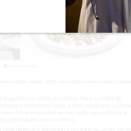
Ver todas as fotos
o, em funções desde 2020, uma carta branca sobre o tem
iálogo entre as vinhas do Château Pavie e a Table de
rtesãos e produtores locais, e criar uma grande cozinha
 uma fonte inesgotável de inspiração para o Chef e as
veis combinações com os vinhos.
o Table de Pavie é sobretudo o resultado de um excelent