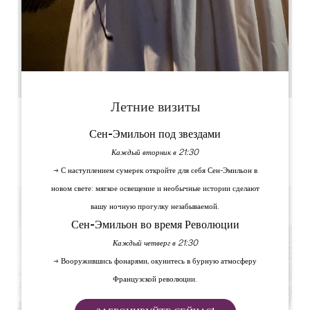
понедельникам, а также на обед по средам и четвергам.
Время подачи обедов: с 12.15 до 13.00, когда принимается
последний заказ. Время подачи ужинов: с 19.30 до 20.45,
когда принимается последний заказ.
40
0
Скопируйте GPS-код
Летние визиты
ЯРЛЫКИ
Сен-Эмильон под звездами
Каждый вторник в 21:30
→ С наступлением сумерек откройте для себя Сен-Эмильон в
новом свете: мягкое освещение и необычные истории сделают
вашу ночную прогулку незабываемой.
Сен-Эмильон во время Революции
Каждый четверг в 21:30
→ Вооружившись фонарями, окунитесь в бурную атмосферу
Французской революции.