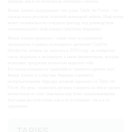
команды, как и их возможные сочетания с винами.
Янник Аллено подчеркивает, что успех Table de Pavie - это
прежде всего результат отличной командной работы. Шеф-повар
может положиться на солидную бригаду под руководством
исполнительного шеф-повара Себастьена Фарамона.
Янник Аллено приносит с собой опыт исследований,
проведенных в рамках кулинарного движения Cuisine
Moderne, которое он запустил в 2013 году: он изобретает
соусы, редукции и экстракции, а также ферментацию, которые
позволяют продуктам полностью выразить себя.
Его кухня основана на традициях и стремится удивить вкус.
Янник Аллено и Себастьен Фарамон становятся
интерпретаторами терруара, который окружает La Table de
Pavie. Их цель - позволить региону говорить за себя и сделать
впечатления от Сент-Эмильона еще более захватывающими
благодаря местной кухне, как в ее источниках, так и в ее
отражении.
TARIFS