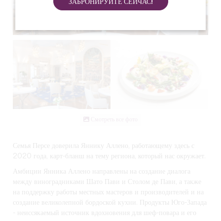
ЗАБРОНИРУЙТЕ СЕЙЧАС!
Смотреть все фото
Семья Персе доверила Яннику Аллено, работающему здесь с
2020 года, карт-бланш на тему региона, который нас окружает.
Амбиции Янника Аллено направлены на создание диалога
между виноградниками Шато Пави и Столом де Пави, а также
на поддержку работы местных мастеров и производителей и на
создание великолепной бордоской кухни. Продукты Юго-Запада
- неиссякаемый источник вдохновения для шеф-повара и его