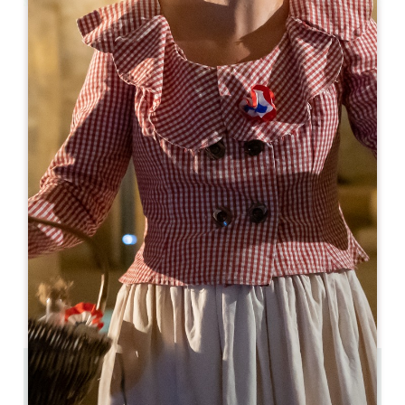
Leaflet
La Table de Pavie **
5, Place du Clocher
33330 SAINT-EMILION
05 57 55 07 55
contact@hoteldepavie.com
МЕСЯЦ ОТКРЫТИЯ
Я
Ф
М
А
М
И
И
А
С
О
Н
Д
ДНИ ОТКРЫТИЯ
П
В
С
Ч
П
С
В
AM
AM
AM
AM
AM
AM
AM
PM
PM
PM
PM
PM
PM
PM
0.02 km
La Table de Pavie закрыт на весь день по воскресеньям и