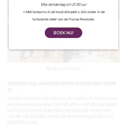
Elke donderdag om 21.30 uur
→ Met lantaarns in de hand dompelt u zich onder in de
turbulente sfeer van de Franse Revolutie.
BOEK NU!
Alle foto's bekijken
CHÂTEAU ROL VALENTIN OPENT ZIJN DEUREN VOOR
U!
Ontdek Château Rol Valentin, op slechts 5 minuten van
de middeleeuwse stad Saint-Émilion, met zijn wijngaard
van 7,3 hectare in Saint-Étienne-de-Lisse, in het hart
van de wijngaarden die op de Werelderfgoedlijst van
UNESCO staan.