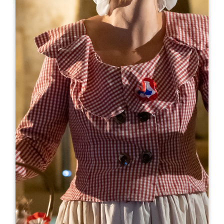
Leaflet
Van
15€
Château Rol Valentin
1550 Route de Pressac
33330 SAINT-ÉTIENNE-DE-LISSE
05 57 40 13 76
06 35 49 93 38
visites@vignoblesrobin.com
OPENINGSMAAND
J
F
M
A
M
J
J
A
S
O
N
D
OPENINGSDAGEN
M
D
W
D
V
Z
Z
AM
AM
AM
AM
AM
AM
AM
PM
PM
PM
PM
PM
PM
PM