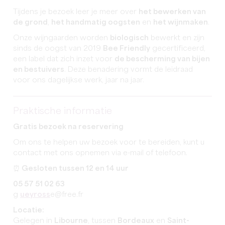
Tijdens je bezoek leer je meer over
het bewerken van
de grond
,
het handmatig oogsten
en
het wijnmaken
.
Onze wijngaarden worden
biologisch
bewerkt en zijn
sinds de oogst van 2019
Bee Friendly
gecertificeerd,
een label dat zich inzet voor
de bescherming van bijen
en bestuivers
. Deze benadering vormt de leidraad
voor ons dagelijkse werk, jaar na jaar.
Praktische informatie
Gratis bezoek na reservering
Om ons te helpen uw bezoek voor te bereiden, kunt u
contact met ons opnemen via e-mail of telefoon.
⏰ Gesloten tussen 12 en 14 uur
05 57 51 02 63
g
ueyross
e@free.fr
Locatie:
Gelegen in
Libourne
, tussen
Bordeaux
en
Saint-