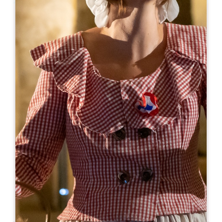
Leaflet
Van
0€
Château Gueyrosse
24, chemin de Gueyrosse
33500 LIBOURNE
05 57 51 02 63
gueyrosse@free.fr
OPENINGSMAAND
J
F
M
A
M
J
J
A
S
O
N
D
OPENINGSDAGEN
M
D
W
D
V
Z
Z
AM
AM
AM
AM
AM
AM
AM
PM
PM
PM
PM
PM
PM
PM