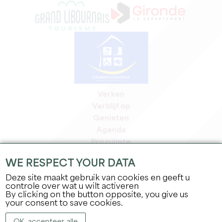
Verken
Verblijf op
Genieten
Agenda
Pro ruimte
Leden
WE RESPECT YOUR DATA
Pers ruimte
Deze site maakt gebruik van cookies en geeft u
Banen & stages
controle over wat u wilt activeren
Juridische informatie
By clicking on the button opposite, you give us
Privacybeleid
your consent to save cookies.