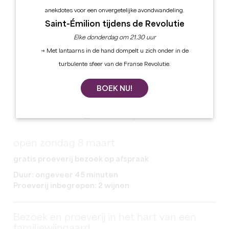
anekdotes voor een onvergetelijke avondwandeling.
Saint-Émilion tijdens de Revolutie
Elke donderdag om 21.30 uur
→ Met lantaarns in de hand dompelt u zich onder in de
turbulente sfeer van de Franse Revolutie.
BOEK NU!
Alle foto's bekijken
open zondag 8 maart
gratis proeverij bezoek op afspraak
Duur: ongeveer 45 minuten
Proeverij inbegrepen: 2 wijnen
Bezoek en proeverij in het hart van een
familiewijngaard