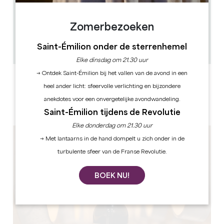
7.1 km
Zomerbezoeken
45min
15
Saint-Émilion onder de sterrenhemel
GPS-code kopiëren
Elke dinsdag om 21.30 uur
→ Ontdek Saint-Émilion bij het vallen van de avond in een
ETIKETTEN
heel ander licht: sfeervolle verlichting en bijzondere
anekdotes voor een onvergetelijke avondwandeling.
Saint-Émilion tijdens de Revolutie
Elke donderdag om 21.30 uur
→ Met lantaarns in de hand dompelt u zich onder in de
turbulente sfeer van de Franse Revolutie.
BOEK NU!