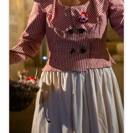
Leaflet
Van
15€
Château de Saint-Pey
33330 SAINT-PEY D'ARMENS
05 57 74 56 58
contact@chateaudesaintpey.com
OPENINGSMAAND
J
F
M
A
M
J
J
A
S
O
N
D
OPENINGSDAGEN
M
D
W
D
V
Z
Z
AM
AM
AM
AM
AM
AM
AM
PM
PM
PM
PM
PM
PM
PM