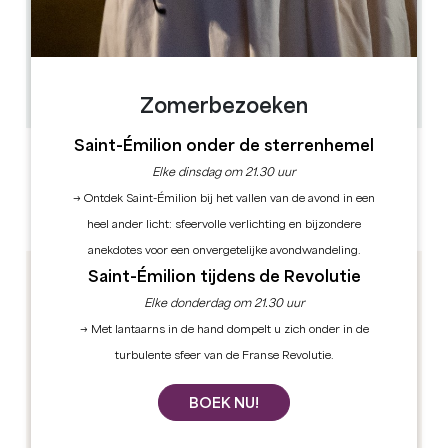
0.8 km
1h
50
GPS-code kopiëren
Zomerbezoeken
Saint-Émilion onder de sterrenhemel
ETIKETTEN
Elke dinsdag om 21.30 uur
→ Ontdek Saint-Émilion bij het vallen van de avond in een
heel ander licht: sfeervolle verlichting en bijzondere
anekdotes voor een onvergetelijke avondwandeling.
Saint-Émilion tijdens de Revolutie
Elke donderdag om 21.30 uur
→ Met lantaarns in de hand dompelt u zich onder in de
turbulente sfeer van de Franse Revolutie.
BOEK NU!