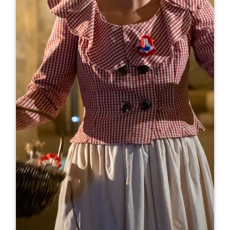
Leaflet
Van
7€
Château Cadet Pontet
430 avenue Jacques Goudinaud
33330 SAINT-EMILION
05 57 24 72 66
sasvignobles.merias@sfr.fr
OPENINGSMAAND
J
F
M
A
M
J
J
A
S
O
N
D
OPENINGSDAGEN
M
D
W
D
V
Z
Z
AM
AM
AM
AM
AM
AM
AM
PM
PM
PM
PM
PM
PM
PM