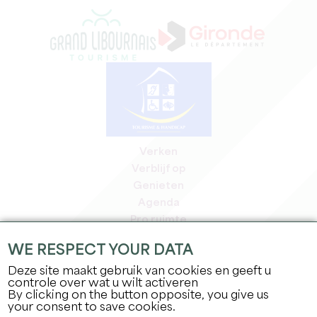
Verken
Verblijf op
Genieten
Agenda
Pro ruimte
Leden
WE RESPECT YOUR DATA
Pers ruimte
Deze site maakt gebruik van cookies en geeft u
Banen & stages
controle over wat u wilt activeren
Juridische informatie
By clicking on the button opposite, you give us
Privacybeleid
your consent to save cookies.