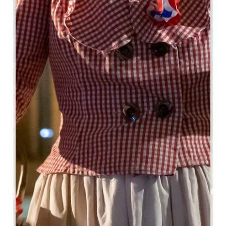
3 km
3
6 mensen
2
GPS-code kopiëren