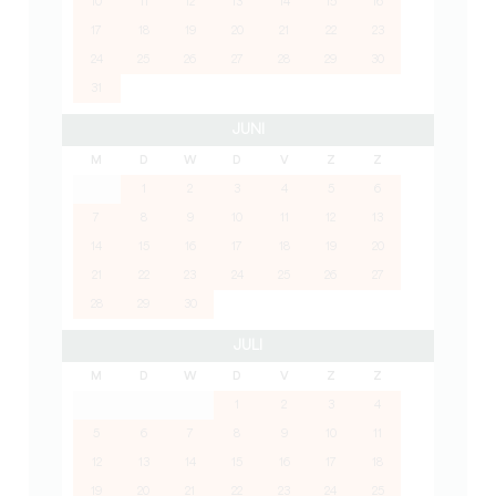
10
11
12
13
14
15
16
17
18
19
20
21
22
23
24
25
26
27
28
29
30
31
JUNI
M
D
W
D
V
Z
Z
1
2
3
4
5
6
7
8
9
10
11
12
13
14
15
16
17
18
19
20
21
22
23
24
25
26
27
28
29
30
JULI
M
D
W
D
V
Z
Z
1
2
3
4
5
6
7
8
9
10
11
12
13
14
15
16
17
18
19
20
21
22
23
24
25