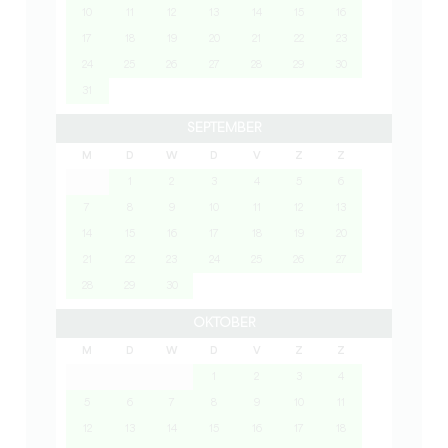
10
11
12
13
14
15
16
17
18
19
20
21
22
23
24
25
26
27
28
29
30
31
SEPTEMBER
M
D
W
D
V
Z
Z
1
2
3
4
5
6
7
8
9
10
11
12
13
14
15
16
17
18
19
20
21
22
23
24
25
26
27
28
29
30
OKTOBER
M
D
W
D
V
Z
Z
1
2
3
4
5
6
7
8
9
10
11
12
13
14
15
16
17
18