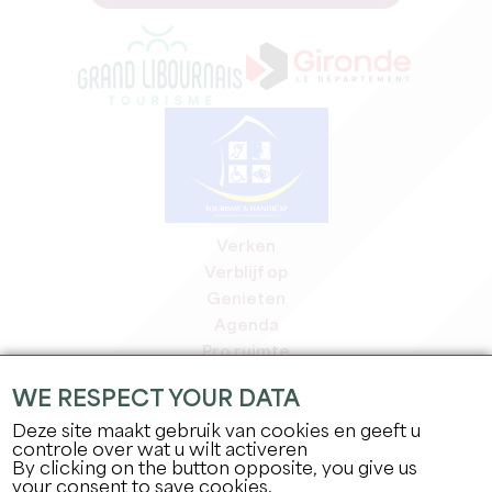
Verken
Verblijf op
Genieten
Agenda
Pro ruimte
Leden
WE RESPECT YOUR DATA
Pers ruimte
Deze site maakt gebruik van cookies en geeft u
Banen & stages
controle over wat u wilt activeren
Juridische informatie
By clicking on the button opposite, you give us
Privacybeleid
your consent to save cookies.