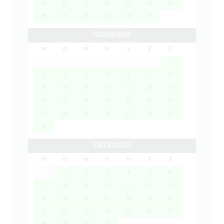
19
20
21
22
23
24
25
26
27
28
29
30
31
NOVEMBER
M
D
W
D
V
Z
Z
1
2
3
4
5
6
7
8
9
10
11
12
13
14
15
16
17
18
19
20
21
22
23
24
25
26
27
28
29
30
DECEMBER
M
D
W
D
V
Z
Z
1
2
3
4
5
6
7
8
9
10
11
12
13
14
15
16
17
18
19
20
21
22
23
24
25
26
27