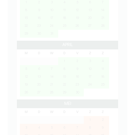
1
2
3
4
5
6
7
8
9
10
11
12
13
14
15
16
17
18
19
20
21
22
23
24
25
26
27
28
29
30
31
APRIL
M
D
W
D
V
Z
Z
1
2
3
4
5
6
7
8
9
10
11
12
13
14
15
16
17
18
19
20
21
22
23
24
25
26
27
28
29
30
MEI
M
D
W
D
V
Z
Z
1
2
3
4
5
6
7
8
9