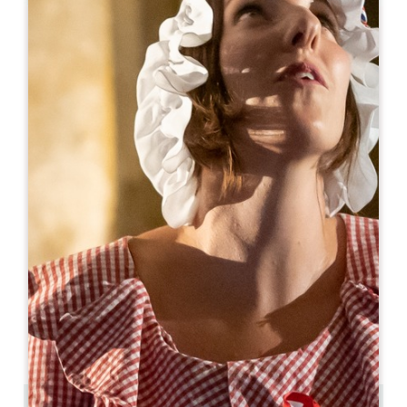
Leaflet
Van
140€
/nacht
Gîte Laplagnotte
Château Laplagnotte Bellevue 486 route de Larguet
33330 SAINT-CHRISTOPHE-DES-BARDES
06 74 55 60 84
virginie@laplagnotte.com
OPENINGSMAAND
J
F
M
A
M
J
J
A
S
O
N
D
BESCHIKBAARHEID