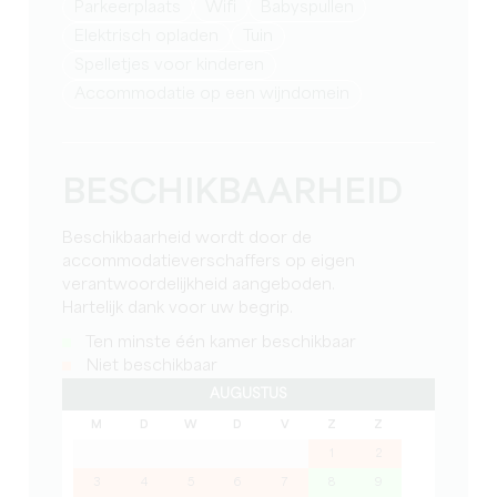
Parkeerplaats
Wifi
babyspullen
Elektrisch opladen
Tuin
spelletjes voor kinderen
Accommodatie op een wijndomein
BESCHIKBAARHEID
Beschikbaarheid wordt door de
accommodatieverschaffers op eigen
verantwoordelijkheid aangeboden.
Hartelijk dank voor uw begrip.
Ten minste één kamer beschikbaar
Niet beschikbaar
AUGUSTUS
M
D
W
D
V
Z
Z
1
2
3
4
5
6
7
8
9