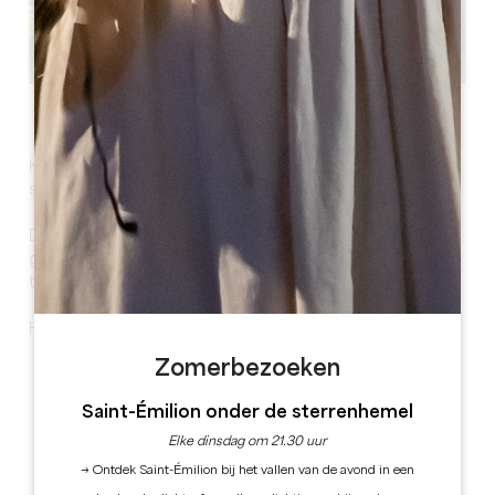
Alle foto's bekijken
Kom en ontdek een biodynamische wijngaard op
slechts twee kilometer van het dorp Saint-Émilion.
Deze
gelijkvloerse gîte van 115 m²
is volledig
gerenoveerd om gezinnen of groepen
tot 6 personen
te ontvangen.
Hij bestaat uit :
3 slaapkamers (bedden opgemaakt voor uw
Zomerbezoeken
aankomst)
badkamer met bad en douche
Saint-Émilion onder de sterrenhemel
apart toilet
Elke dinsdag om 21.30 uur
volledig uitgeruste keuken (oven, vaatwasser,
→ Ontdek Saint-Émilion bij het vallen van de avond in een
koelkast, wasmachine en droogkast)