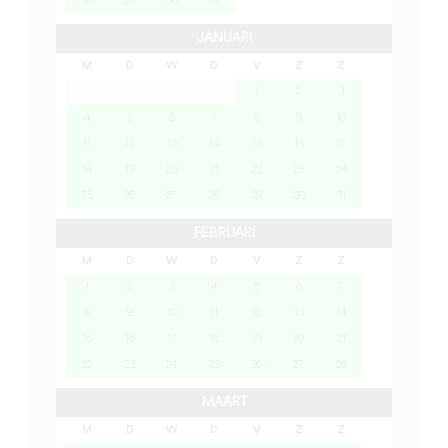
28
29
30
31
JANUARI
M
D
W
D
V
Z
Z
1
2
3
4
5
6
7
8
9
10
11
12
13
14
15
16
17
18
19
20
21
22
23
24
25
26
27
28
29
30
31
FEBRUARI
M
D
W
D
V
Z
Z
1
2
3
4
5
6
7
8
9
10
11
12
13
14
15
16
17
18
19
20
21
22
23
24
25
26
27
28
MAART
M
D
W
D
V
Z
Z