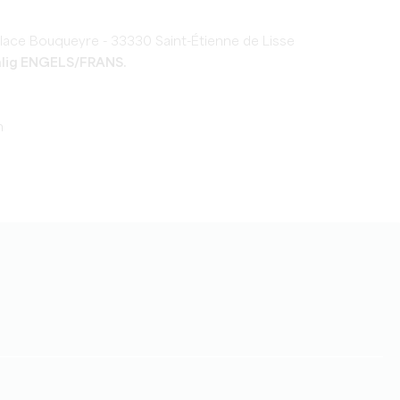
place Bouqueyre - 33330 Saint-Étienne de Lisse
alig ENGELS/FRANS.
n