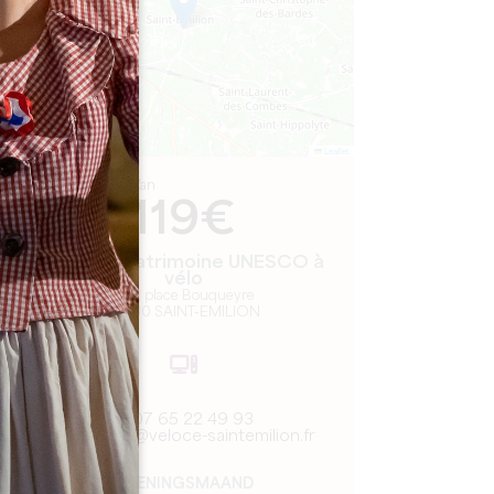
Leaflet
Van
119€
Véloce - Patrimoine UNESCO à
vélo
1 bis, place Bouqueyre
33330 SAINT-EMILION
07 65 22 49 93
contact@veloce-saintemilion.fr
OPENINGSMAAND