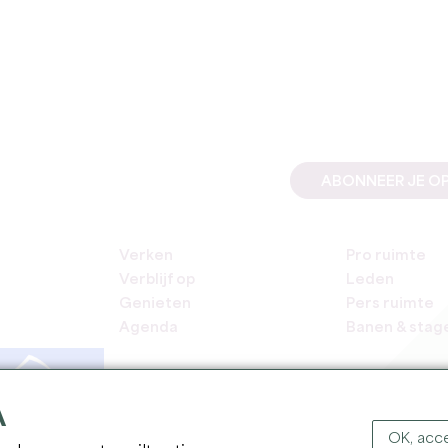
ABONNEER JE OP
Verken
Pro ruimte
Verblijf op
Leden
Genieten
Pers ruimte
Agenda
Banen & stag
A
OK, acce