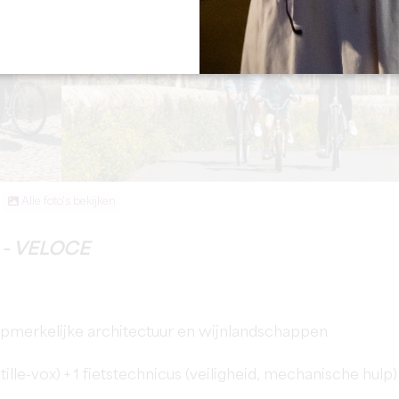
Alle foto's bekijken
- VELOCE
opmerkelijke architectuur en wijnlandschappen
ille-vox) + 1 fietstechnicus (veiligheid, mechanische hulp)