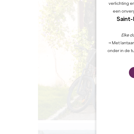
verlichting 
een onverg
Saint-
Elke d
→ Met lantaar
onder in de t