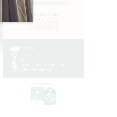
J
F
M
A
M
J
J
A
S
O
N
D
OPENINGSDAGEN
M
D
W
D
V
Z
Z
AM
AM
AM
AM
AM
AM
AM
PM
PM
PM
PM
PM
PM
PM
0.55 km
14h
4h
1 uur(en) voor de voorstelling
GPS-code kopiëren
ETIKETTEN