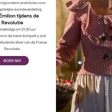
en bijzondere anekdotes voor
etelijke avondwandeling.
Émilion tijdens de
Revolutie
onderdag om 21.30 uur
ns in de hand dompelt u zich
urbulente sfeer van de Franse
Revolutie.
BOEK NU!