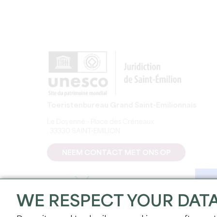
Toeristenbureau Grand Saint-Emilionnais
Le Doyenné - Place des Créneaux
, 33330 SAINT-EMILION
NEEM CONTACT MET ONS OP
WE RESPECT YOUR DAT