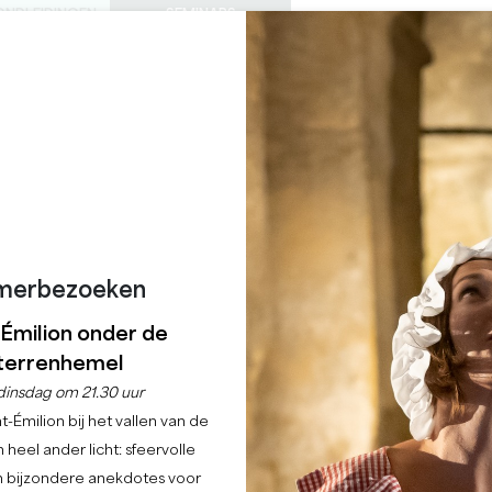
ONDLEIDINGEN
SEMINARS
0
Mand
Mijn se
TAAL
ENIET VAN
AGENDA
DEZE ZOMER
NL
KASTELEN OM TE BEZOEKEN
LOKALE JUWEELTJES
22 REDENEN OM TE KOMEN
REGENACHTIGE DAGEN
CHÂTEAU CHAUVIN
SAINT-ÉMILION
merbezoeken
Home
Vrije tijd
Château Chauvin
-Émilion onder de
terrenhemel
Beschrijving
Tarieven
Talen
Betaalmethoden
Diensten
dinsdag om 21.30 uur
-Émilion bij het vallen van de
 heel ander licht: sfeervolle
en bijzondere anekdotes voor