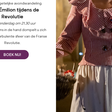
etelijke avondwandeling.
Émilion tijdens de
Revolutie
onderdag om 21.30 uur
ns in de hand dompelt u zich
urbulente sfeer van de Franse
Revolutie.
BOEK NU!