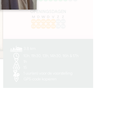
OPENINGSDAGEN
M
D
W
D
V
Z
Z
AM
AM
AM
AM
AM
AM
AM
PM
PM
PM
PM
PM
PM
PM
3.8 km
10h, 11h30, 13h, 14h30, 16h & 17h
1h
15
1 uur(en) voor de voorstelling
GPS-code kopiëren