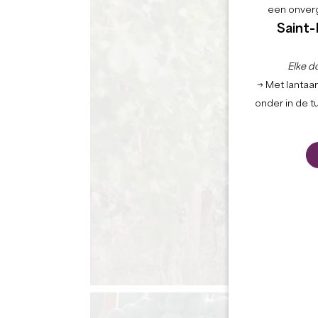
een onverg
Saint-
Elke d
→ Met lantaar
onder in de t