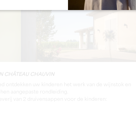
EN CHÂTEAU CHAUVIN
ed ontdekken uw kinderen het werk van de wijnstok en
 hen aangepaste rondleiding.
verij van 2 druivensappen voor de kinderen: