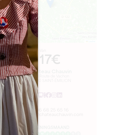
Leaflet
Van
17€
Château Chauvin
1901 Route de Vachon
33330 SAINT-ÉMILION
06 68 25 65 16
vsites@chateauchauvin.com
OPENINGSMAAND
J
F
M
A
M
J
J
A
S
O
N
D