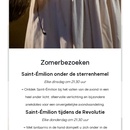
M
D
W
D
V
Z
Z
AM
AM
AM
AM
AM
AM
AM
PM
PM
PM
PM
PM
PM
PM
5.3 km
15h30 les mercredis toute l'année 10h30 les
samedis d'avril à décembre Ouverts pendant les
périodes scolaires du lundi au vendredi à 15h30: -
du 08 février au 06 mars - du 06 avril au 30 avril -
du 6 juillet au 28 août - du 19 octobre au 30 octobre
1h30
Zomerbezoeken
12
GPS-code kopiëren
Saint-Émilion onder de sterrenhemel
Elke dinsdag om 21.30 uur
ETIKETTEN
→ Ontdek Saint-Émilion bij het vallen van de avond in een
heel ander licht: sfeervolle verlichting en bijzondere
anekdotes voor een onvergetelijke avondwandeling.
Saint-Émilion tijdens de Revolutie
Elke donderdag om 21.30 uur
→ Met lantaarns in de hand dompelt u zich onder in de