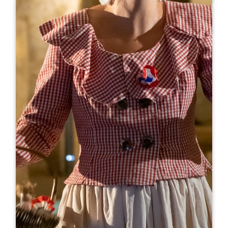
Leaflet
Van
14€
Château Fleur de Lisse - Raconte-moi la
vigne et le vin
Lieu dit Gaillard 868 Route du Grand Sable
33330 Saint-Hippolyte
05 33 03 09 30
contact@vignoblesjade.com
OPENINGSMAAND
J
F
M
A
M
J
J
A
S
O
N
D
OPENINGSDAGEN