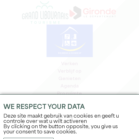
Verken
Verblijf op
Genieten
Agenda
Pro ruimte
Leden
WE RESPECT YOUR DATA
Pers ruimte
Deze site maakt gebruik van cookies en geeft u
Banen & stages
controle over wat u wilt activeren
Juridische informatie
By clicking on the button opposite, you give us
Privacybeleid
your consent to save cookies.