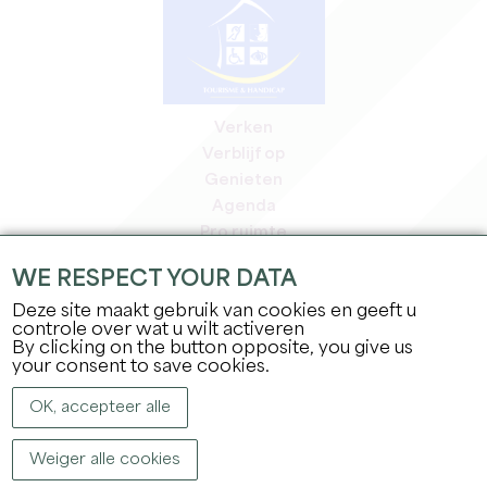
Verken
Verblijf op
Genieten
Agenda
Pro ruimte
Leden
WE RESPECT YOUR DATA
Pers ruimte
Deze site maakt gebruik van cookies en geeft u
Banen & stages
controle over wat u wilt activeren
Juridische informatie
By clicking on the button opposite, you give us
Privacybeleid
your consent to save cookies.
OK, accepteer alle
Weiger alle cookies