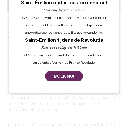
Saint-Émilion onder de sterrenhemel
Elke dinsdag om 21.30 uur
Alle foto's bekijken
→ Ontdek Saint-Émilion bij het vallen van de avond in een
heel ander licht: sfeervolle verlichting en bijzondere
Organiseer uw vergaderingen en seminars in een
anekdotes voor een onvergetelijke avondwandeling.
uitzonderlijke omgeving
Saint-Émilion tijdens de Revolutie
Dit pand ligt in Saint Emilion, dat op de
Elke donderdag om 21.30 uur
Werelderfgoedlijst van UNESCO staat, en biedt u een
→ Met lantaarns in de hand dompelt u zich onder in de
professioneel uitgeruste vergaderzaal.
De
turbulente sfeer van de Franse Revolutie.
authenticiteit van dit prachtige
17e-eeuwse
landgoed
komt tot uiting in de schoonheid van de
BOEK NU!
locatie en de grote zorg die wordt besteed aan de
wijnen en hun combinaties.
Verrijk uw werkdag op het landgoed met workshops en
oenologische ervaringen, en bied uw teams of gasten
een unieke wijnervaring onder leiding van een
professionele sommelier.
1 seminarzaal, 1 cateringzaal (70 personen zittend, 100