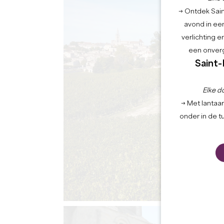
→ Ontdek Saint
avond in een
verlichting 
een onverg
Saint-
Elke d
→ Met lantaar
onder in de t