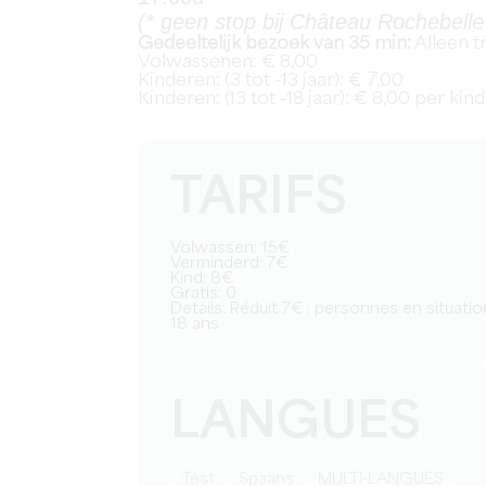
(* geen stop bij Château Rochebelle
Gedeeltelijk bezoek van 35 min:
Alleen t
Volwassenen: € 8,00
Kinderen: (3 tot -13 jaar): € 7,00
Kinderen: (13 tot -18 jaar): € 8,00 per kind
TARIFS
Volwassen: 15€
Verminderd: 7€
Kind: 8€
Gratis: 0
Details: Réduit 7€ : personnes en situation de handicap, et enfant de 3 à 12 ans / Enfants 8€ : de 13 à -
18 ans
LANGUES
test
Spaans
MULTI-LANGUES