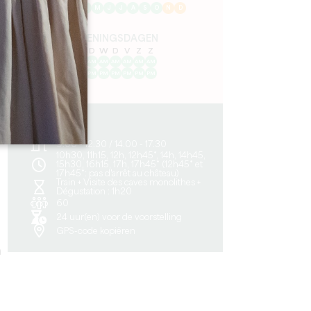
J
F
M
A
M
J
J
A
S
O
N
D
OPENINGSDAGEN
M
D
W
D
V
Z
Z
AM
AM
AM
AM
AM
AM
AM
PM
PM
PM
PM
PM
PM
PM
0.7 km
9.00 - 12.30 / 14.00 - 17.30
10h30, 11h15, 12h, 12h45*, 14h, 14h45,
15h30, 16h15, 17h, 17h45* (12h45* et
17h45*: pas d'arrêt au château)
Train + Visite des caves monolithes +
Dégustation : 1h20
60
24 uur(en) voor de voorstelling
GPS-code kopiëren
n