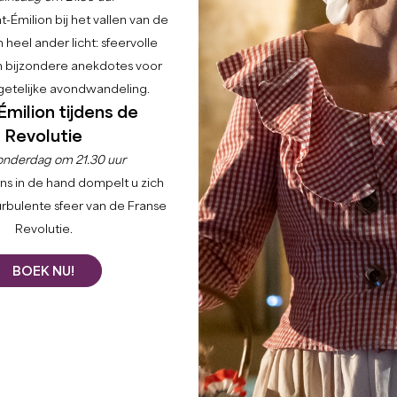
-Émilion bij het vallen van de
 heel ander licht: sfeervolle
en bijzondere anekdotes voor
etelijke avondwandeling.
Émilion tijdens de
Revolutie
onderdag om 21.30 uur
ns in de hand dompelt u zich
urbulente sfeer van de Franse
Revolutie.
BOEK NU!