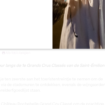
Alle foto's bekijken
our langs de 1e Grands Crus Classés van de Saint-Émilion
 je ten zeerste aan het toeristentreintje te nemen om de
ia de stadsmuren te ontdekken, evenals de wijngaarde
relderfgoedlijst staan.
 bij Château Rochebelle Grand Cru Classé om de prachtige