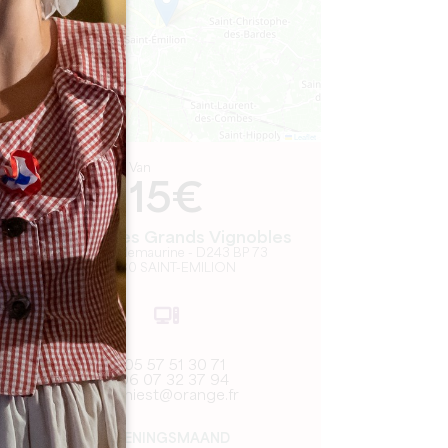
Leaflet
Van
15€
Le Train des Grands Vignobles
Espace Villemaurine - D243 BP 73
33330 SAINT-EMILION
05 57 51 30 71
06 07 32 37 94
faniest@orange.fr
OPENINGSMAAND