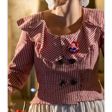
Leaflet
Van
9€
Jardins et Fontaines de Sardy
Lieu-dit Sardy - Route de Sardy
24230 VÉLINES
05 53 27 51 45
jardins.sardy@gmail.com
OPENINGSMAAND
J
F
M
A
M
J
J
A
S
O
N
D
OPENINGSDAGEN
M
D
W
D
V
Z
Z
AM
AM
AM
AM
AM
AM
AM
PM
PM
PM
PM
PM
PM
PM