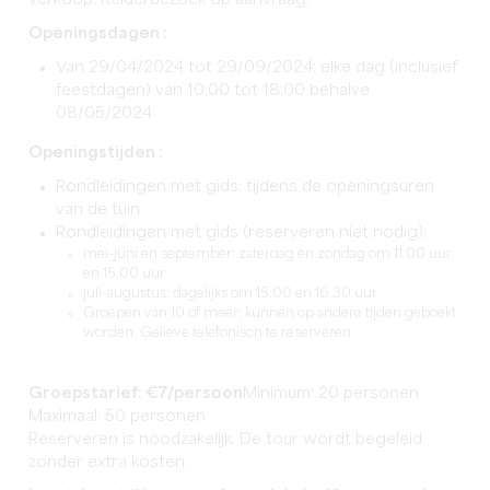
verkoop. Kelderbezoek op aanvraag.
Openingsdagen :
Van 29/04/2024 tot 29/09/2024: elke dag (inclusief
feestdagen) van 10:00 tot 18:00 behalve
08/05/2024
Openingstijden :
Rondleidingen met gids: tijdens de openingsuren
van de tuin
Rondleidingen met gids (reserveren niet nodig):
mei-juni en september: zaterdag en zondag om 11.00 uur
en 15.00 uur
juli-augustus: dagelijks om 15.00 en 16.30 uur
Groepen van 10 of meer: kunnen op andere tijden geboekt
worden. Gelieve telefonisch te reserveren.
Groepstarief: €7/persoon
Minimum: 20 personen
Maximaal: 50 personen
Reserveren is noodzakelijk. De tour wordt begeleid
zonder extra kosten.