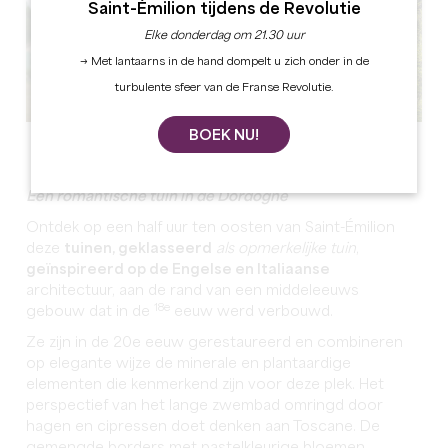
Saint-Émilion tijdens de Revolutie
Elke donderdag om 21.30 uur
→ Met lantaarns in de hand dompelt u zich onder in de
turbulente sfeer van de Franse Revolutie.
BOEK NU!
Alle foto's bekijken
Een romantische tuin in de Dordogne
Ontdek op een half uur ten oosten van Saint-Émilion
deze
tuinen, geklasseerd
als opmerkelijke tuin
,
geïnspireerd op de Engelse en Italiaanse
architectuur, aan de rand van een middeleeuws
18e
gebouw dat in de
eeuw werd verbouwd.
Ze zijn in de 20e eeuw gerestaureerd en combineren
op elegante wijze de minerale en plantaardige
elementen die kenmerkend zijn voor deze plek. Het
perspectief van het lange zwembad omringd door
hagen en cipressen doet denken aan Toscane. De