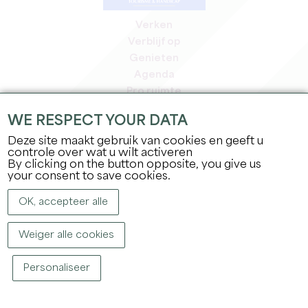
Verken
Verblijf op
Genieten
Agenda
Pro ruimte
Leden
WE RESPECT YOUR DATA
Pers ruimte
Deze site maakt gebruik van cookies en geeft u
Banen & stages
controle over wat u wilt activeren
Juridische informatie
By clicking on the button opposite, you give us
Privacybeleid
your consent to save cookies.
OK, accepteer alle
Weiger alle cookies
Personaliseer
COPYRIGHT ©
2026
OFFICE DE TOURISME DU GRAND SAINT-ÉMILIONNAIS