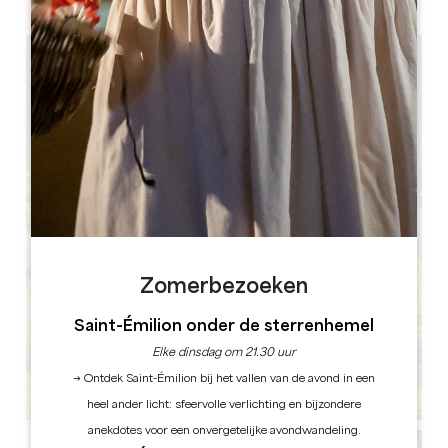
26.2 km
10.00 - 18.00 uur non-stop voor rondleidingen op
eigen gelegenheid
1h30
GPS-code kopiëren
Zomerbezoeken
Saint-Émilion onder de sterrenhemel
Elke dinsdag om 21.30 uur
→ Ontdek Saint-Émilion bij het vallen van de avond in een
heel ander licht: sfeervolle verlichting en bijzondere
anekdotes voor een onvergetelijke avondwandeling.