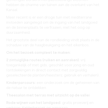
gemengde borders met pastelkleurige bloemen
hebben de charme van tuinen aan de overkant van het
Kanaal.
Meer recent is er een droge tuin met mediterrane
invloeden aangelegd om de ingang van het landgoed
en de binnenplaats te verfraaien, met het oog op
duurzaamheid.
Het grootste deel van de rondleiding vindt plaats in de
schaduw van de haagbeukgang en het eikenbos.
Om het bezoek compleet te maken:
2 zintuiglijke routes (ruiken en aanraken)
: vrij
toegankelijk of met gids, geschikt voor jong en oud
(ontdekkingen in direct contact met zorgvuldig
geselecteerde planten/heesters; gebruik en verhalen).
Kinderparcours:
een onderzoek om de geheimen van
de natuur te ontdekken
Theesalon met terras met uitzicht op de vallei
Rode wijnen van het landgoed:
gratis proeverij en