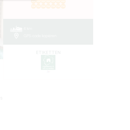
AM
AM
AM
AM
AM
AM
AM
PM
PM
PM
PM
PM
PM
PM
4 km
GPS-code kopiëren
ETIKETTEN
es