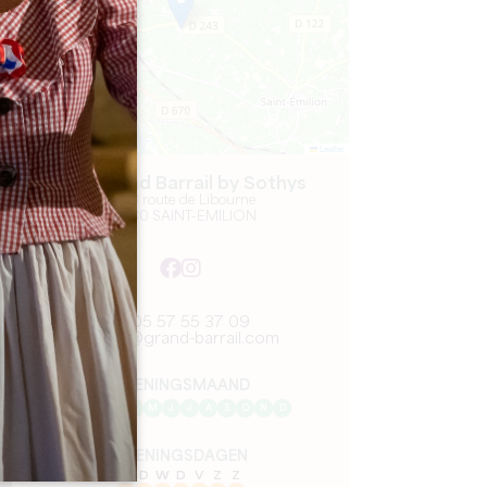
Leaflet
Spa Grand Barrail by Sothys
3343 route de Libourne
33330 SAINT-EMILION
05 57 55 37 09
spa@grand-barrail.com
OPENINGSMAAND
J
F
M
A
M
J
J
A
S
O
N
D
OPENINGSDAGEN
M
D
W
D
V
Z
Z