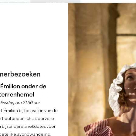
ONDLEIDINGEN
SEMINARS
0
Mand
Mijn se
TAAL
ENIET VAN
AGENDA
DEZE ZOMER
NL
KASTELEN OM TE BEZOEKEN
LOKALE JUWEELTJES
22 REDENEN OM TE KOMEN
REGENACHTIGE DAGEN
GRAND BARRAIL BY S
SAINT-EMILION
merbezoeken
Home
Handel
Spa Grand Barrail by Sothys
-Émilion onder de
terrenhemel
Beschrijving
Talen
Betaalmethoden
Diensten
dinsdag om 21.30 uur
-Émilion bij het vallen van de
 heel ander licht: sfeervolle
en bijzondere anekdotes voor
etelijke avondwandeling.