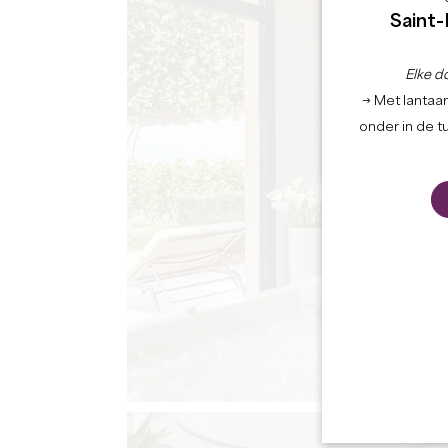
Saint-
Elke d
→ Met lantaar
onder in de t