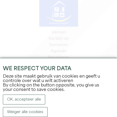
Verken
Verblijf op
Genieten
Agenda
Pro ruimte
Leden
WE RESPECT YOUR DATA
Pers ruimte
Deze site maakt gebruik van cookies en geeft u
Banen & stages
controle over wat u wilt activeren
Juridische informatie
By clicking on the button opposite, you give us
Privacybeleid
your consent to save cookies.
OK, accepteer alle
Weiger alle cookies