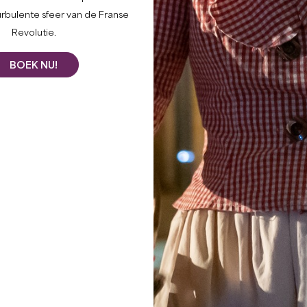
urbulente sfeer van de Franse
Revolutie.
BOEK NU!
lo
ur: 1:30
eilijkheidsgraad : Moyenne