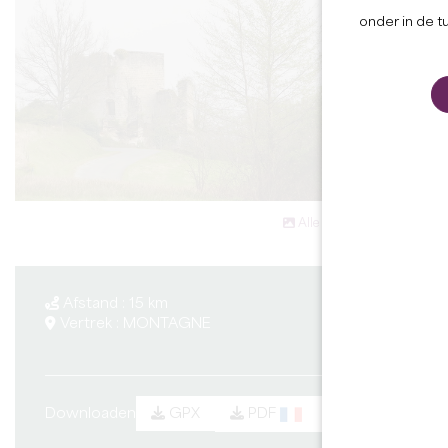
onder in de t
Alle foto's bekijken
à vé
Afstand : 15 km
Du
Vertrek : MONTAGNE
Mo
Downloaden
PDF
PDF
GPX