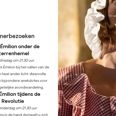
20
19
merbezoeken
17
-Émilion onder de
terrenhemel
18
dinsdag om 21.30 uur
-Émilion bij het vallen van de
 heel ander licht: sfeervolle
en bijzondere anekdotes voor
etelijke avondwandeling.
Émilion tijdens de
Revolutie
onderdag om 21.30 uur
ns in de hand dompelt u zich