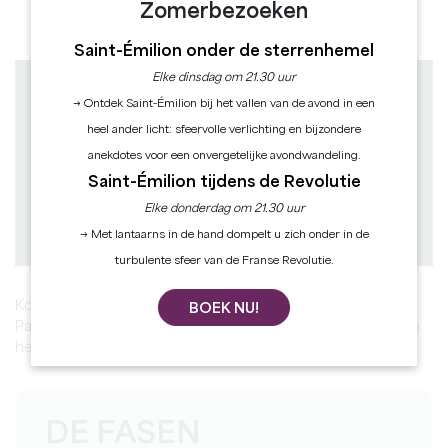
Zomerbezoeken
Alle foto's bekijken
Saint-Émilion onder de sterrenhemel
Elke dinsdag om 21.30 uur
Afstand : 6 km
→ Ontdek Saint-Émilion bij het vallen van de avond in een
Vertrek : MONTAGNE
à pied
heel ander licht: sfeervolle verlichting en bijzondere
Duur: 1h30
anekdotes voor een onvergetelijke avondwandeling.
Moeilijkheidsgraad : Facile
Saint-Émilion tijdens de Revolutie
Elke donderdag om 21.30 uur
Downloaden
PDF
PDF
GPX
→ Met lantaarns in de hand dompelt u zich onder in de
turbulente sfeer van de Franse Revolutie.
Kom, niet ver van Montagne, het prachtige erfgoed van
BOEK NU!
Parsac ontdekken tijdens deze korte wandeling. Het dorp
heeft een prachtige Romaanse kerk uit de 11e eeuw.
DE FASEN