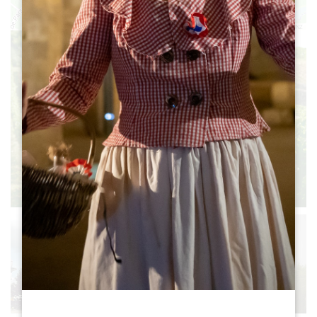
Leaflet
|
©
OpenStreetMap
contributors, Points © 2012 LINZ