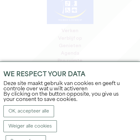
Verken
Verblijf op
Genieten
Agenda
Pro ruimte
Leden
WE RESPECT YOUR DATA
Pers ruimte
Deze site maakt gebruik van cookies en geeft u
Banen & stages
controle over wat u wilt activeren
Juridische informatie
By clicking on the button opposite, you give us
Privacybeleid
your consent to save cookies.
OK, accepteer alle
Weiger alle cookies