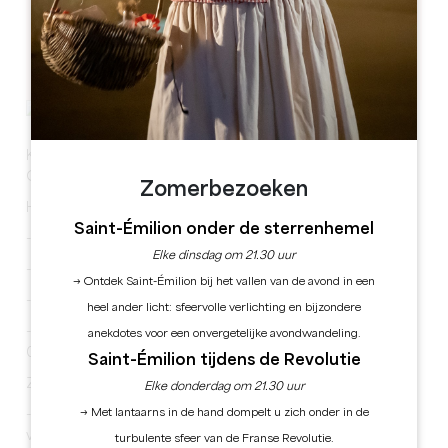
Salle le Sully, 2 Pl. du 19 Mars 1962, 33230 Coutras
Kom dit jaar 60 exposanten ontdekken op de Salon du
Coutradais, op zaterdag 26 en zondag 27 april.
Zomerbezoeken
Het hele weekend op het programma:
Saint-Émilion onder de sterrenhemel
- Wijn- en gastronomische proeverijen
Elke dinsdag om 21.30 uur
- Ambacht en handel
→ Ontdek Saint-Émilion bij het vallen van de avond in een
- Plantenmarkt
heel ander licht: sfeervolle verlichting en bijzondere
- Lunch catering voor €20 (reserveren aanbevolen op
anekdotes voor een onvergetelijke avondwandeling.
07 68 92 20 10)
Saint-Émilion tijdens de Revolutie
Zondag :
Elke donderdag om 21.30 uur
→ Met lantaarns in de hand dompelt u zich onder in de
- Vlooienmarkt vanaf 6 uur (€2 per meter/reserveren
via 06 63 32 46 26)
turbulente sfeer van de Franse Revolutie.