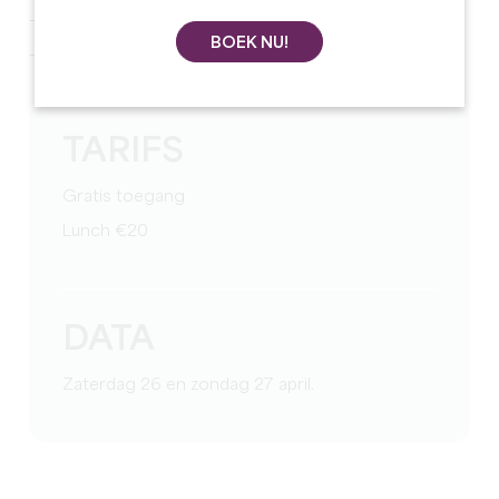
- Ritten
BOEK NU!
- Collector voertuigen
TARIFS
Gratis toegang
Lunch €20
DATA
Zaterdag 26 en zondag 27 april.