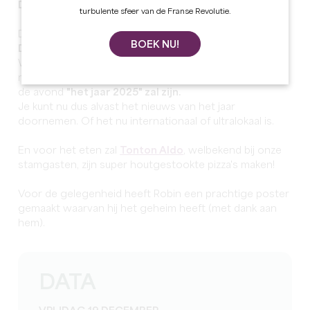
DE LAATSTE QUIZAVOND
turbulente sfeer van de Franse Revolutie.
De laatste...van het jaar vindt plaats op
VRIJDAG 19
BOEK NU!
DECEMBER
.
We hebben nog tijd om jullie er alles over te vertellen,
maar we kunnen alvast verklappen dat het thema van
de avond
"het jaar 2025" zal zijn.
Je kunt nu dus alvast het nieuws van het jaar
doornemen. Of het nu internationaal of ultralokaal is.
En voor het eten zal
Tonton Aldo
, welbekend bij onze
stamgasten, zijn super houtgestookte pizza's maken!
Voor de gelegenheid heeft Robin een prachtige poster
gemaakt waarvan hij het geheim heeft (met dank aan
hem).
DATA