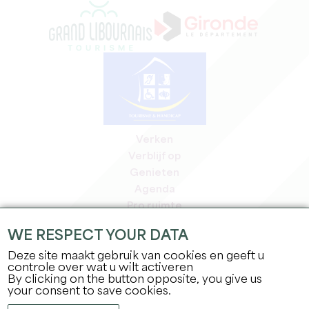
Verken
Verblijf op
Genieten
Agenda
Pro ruimte
Leden
WE RESPECT YOUR DATA
Pers ruimte
Deze site maakt gebruik van cookies en geeft u
Banen & stages
controle over wat u wilt activeren
Juridische informatie
By clicking on the button opposite, you give us
Privacybeleid
your consent to save cookies.