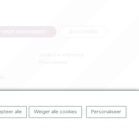
 ONZE NIEUWSBRIEF
BROCHURES
Juridische informatie
Privacybeleid
es
pteer alle
Weiger alle cookies
Personaliseer
IGHT ©
2026
OFFICE DE TOURISME DU GRAND SAINT-ÉMILIONNAIS