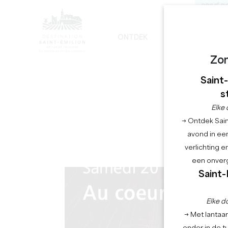
PRIVÉ R
ONTDEK
BLIJF
G
DE ONVERMIJDELIJKE
DUURZAME ONTWIKKELING
DE MONOLITHISCHE KERK TOUR
Zo
Saint
DE K
s
Elke 
→ Ontdek Saint
avond in een
verlichting 
een onverg
Saint-
Elke d
→ Met lantaar