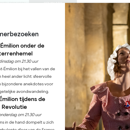
ONDLEIDINGEN
SEMINARS
0
Mand
Mijn se
TAAL
ENIET VAN
AGENDA
DEZE ZOMER
NL
KASTELEN OM TE BEZOEKEN
LOKALE JUWEELTJES
22 REDENEN OM TE KOMEN
REGENACHTIGE DAGEN
merbezoeken
-Émilion onder de
UNSTGREEP VAN DE J
terrenhemel
dinsdag om 21.30 uur
-Émilion bij het vallen van de
Home
Agenda
De kunstgreep van de Jurade
 heel ander licht: sfeervolle
en bijzondere anekdotes voor
etelijke avondwandeling.
Émilion tijdens de
Revolutie
onderdag om 21.30 uur
ns in de hand dompelt u zich