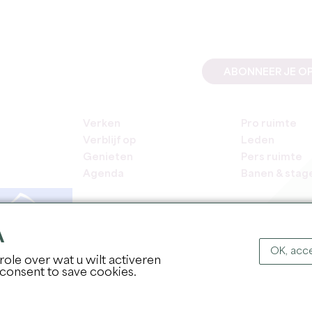
ABONNEER JE OP
Verken
Pro ruimte
Verblijf op
Leden
Genieten
Pers ruimte
Agenda
Banen & stag
A
OK, acce
ole over wat u wilt activeren
COPYR
 consent to save cookies.