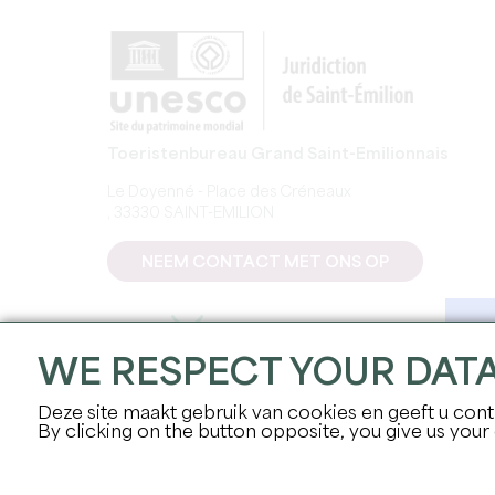
Toeristenbureau Grand Saint-Emilionnais
Le Doyenné - Place des Créneaux
, 33330 SAINT-EMILION
NEEM CONTACT MET ONS OP
WE RESPECT YOUR DAT
Deze site maakt gebruik van cookies en geeft u contr
By clicking on the button opposite, you give us your