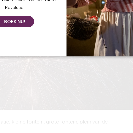
urbulente sfeer van de Franse
Revolutie.
BOEK NU!
atie, kleine fontein, grote fontein, plein van de