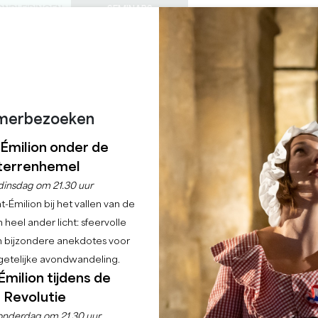
ONDLEIDINGEN
SEMINARS
0
Mand
Mijn se
TAAL
ENIET VAN
AGENDA
DEZE ZOMER
NL
KASTELEN OM TE BEZOEKEN
LOKALE JUWEELTJES
22 REDENEN OM TE KOMEN
REGENACHTIGE DAGEN
ZONDAG BRUNCH
merbezoeken
-Émilion onder de
terrenhemel
Home
Agenda
Zondag brunch
dinsdag om 21.30 uur
-Émilion bij het vallen van de
 heel ander licht: sfeervolle
en bijzondere anekdotes voor
etelijke avondwandeling.
Émilion tijdens de
Revolutie
onderdag om 21.30 uur