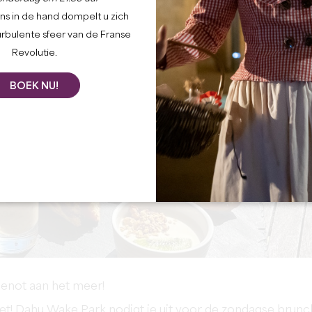
ns in de hand dompelt u zich
urbulente sfeer van de Franse
Revolutie.
BOEK NU!
enot aan het meer!
et! Dahu Wake Park nodigt je uit voor de zondagse brunc