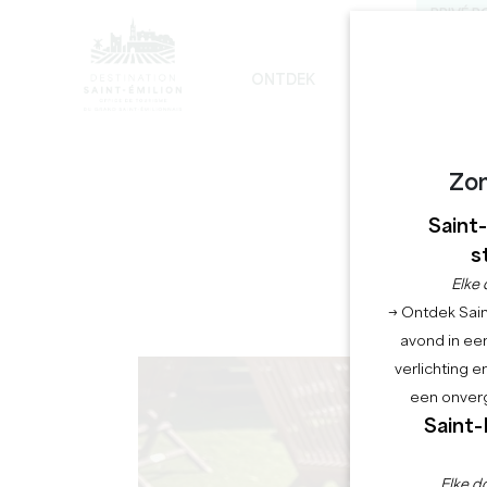
PRIVÉ R
ONTDEK
BLIJF
G
DE ONVERMIJDELIJKE
DUURZAME ONTWIKKELING
DE MONOLITHISCHE KERK TOUR
Zo
Saint
s
Elke 
→ Ontdek Saint
avond in een
verlichting 
een onverg
Saint-
Elke d