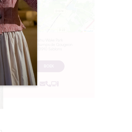
Leaflet
Dahu Wake Park
10 ter champs de Gougeon
33910 Sablons
BOEK
h,