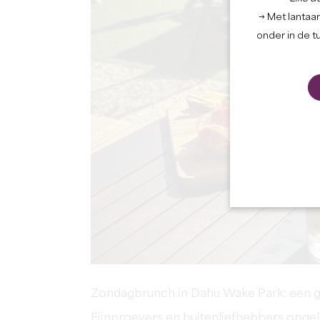
→ Met lantaar
onder in de t
Zondagbrunch in Dahu Wake Park: een g
Fijnproevers en buitenliefhebbers opgel